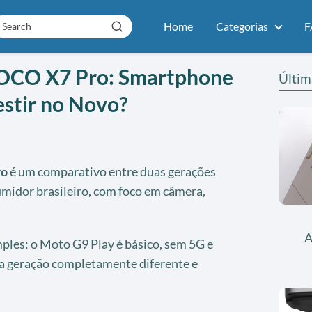
Home
Categorias
F
POCO X7 Pro: Smartphone
Últim
estir no Novo?
ro
é um comparativo entre duas gerações
umidor brasileiro, com foco em câmera,
.
A
imples: o Moto G9 Play é básico, sem 5G e
 geração completamente diferente e