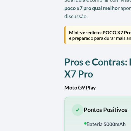
poco x7 pro qual melhor
apon
discussão.
Mini-veredicto:
POCO X7 Pr
e preparado para durar mais an
Pros e Contras
X7 Pro
Moto G9 Play
Pontos Positivos
✓
Bateria
5000mAh