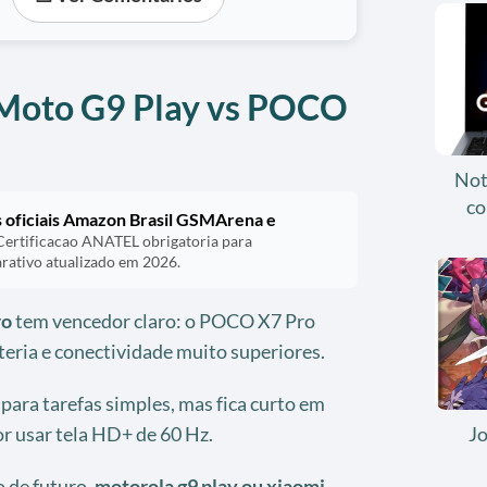
 Moto G9 Play vs POCO
Not
co
as oficiais Amazon Brasil GSMArena e
Certificacao ANATEL obrigatoria para
rativo atualizado em 2026.
ro
tem vencedor claro: o POCO X7 Pro
eria e conectividade muito superiores.
para tarefas simples, mas fica curto em
r usar tela HD+ de 60 Hz.
J
o de futuro,
motorola g9 play ou xiaomi