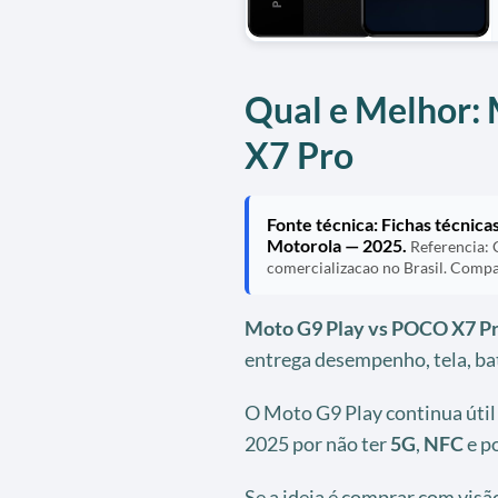
Qual e Melhor:
X7 Pro
Fonte técnica: Fichas técnic
Motorola — 2025.
Referencia: 
comercializacao no Brasil. Compa
Moto G9 Play vs POCO X7 P
entrega desempenho, tela, bat
O Moto G9 Play continua útil 
2025 por não ter
5G
,
NFC
e po
Se a ideia é comprar com visã