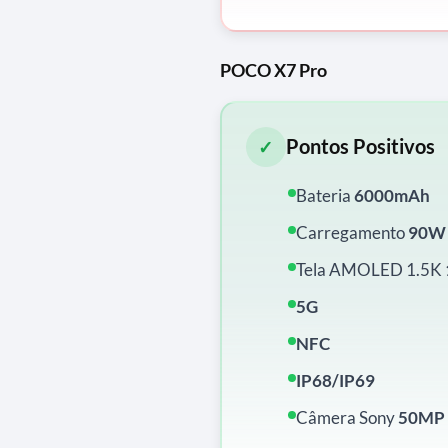
POCO X7 Pro
Pontos Positivos
✓
Bateria
6000mAh
Carregamento
90W
Tela AMOLED 1.5K
5G
NFC
IP68/IP69
Câmera Sony
50MP