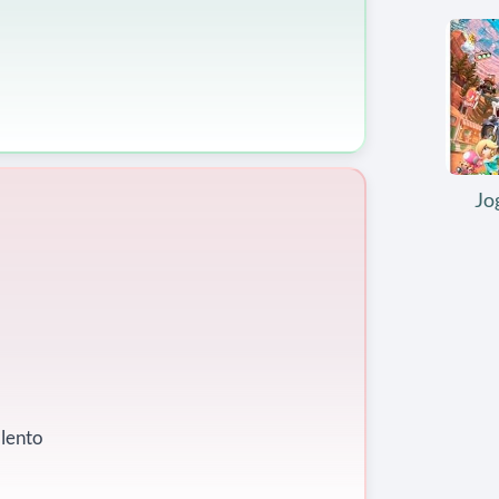
Jo
lento