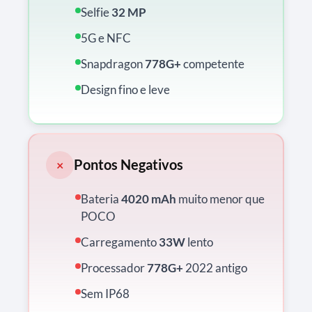
Selfie
32 MP
5G e NFC
Snapdragon
778G+
competente
Design fino e leve
Pontos Negativos
×
Bateria
4020 mAh
muito menor que
POCO
Carregamento
33W
lento
Processador
778G+
2022 antigo
Sem IP68