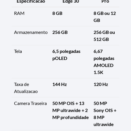
Especificacao
Edge 30
Pro
RAM
8 GB
8 GB ou 12
GB
Armazenamento
256 GB
256 GB ou
512 GB
Tela
6,5 polegadas
6,67
pOLED
polegadas
AMOLED
1.5K
Taxa de
144 Hz
120 Hz
Atualizacao
Camera Traseira
50 MP OIS + 13
50 MP
MP ultrawide + 2
Sony OIS +
MP profundidade
8 MP
ultrawide