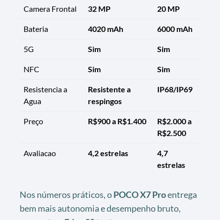
Camera Frontal
32 MP
20 MP
Bateria
4020 mAh
6000 mAh
5G
Sim
Sim
NFC
Sim
Sim
Resistencia a
Resistente a
IP68/IP69
Agua
respingos
Preço
R$900 a R$1.400
R$2.000 a
R$2.500
Avaliacao
4,2 estrelas
4,7
estrelas
Nos números práticos, o
POCO X7 Pro
entrega
bem mais autonomia e desempenho bruto,