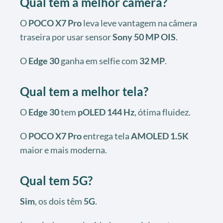
Qual tem a melhor câmera?
O
POCO X7 Pro
leva leve vantagem na câmera
traseira por usar sensor
Sony 50 MP OIS
.
O
Edge 30
ganha em selfie com
32 MP
.
Qual tem a melhor tela?
O
Edge 30
tem
pOLED 144 Hz
, ótima fluidez.
O
POCO X7 Pro
entrega tela
AMOLED 1.5K
maior e mais moderna.
Qual tem 5G?
Sim
, os dois têm
5G
.