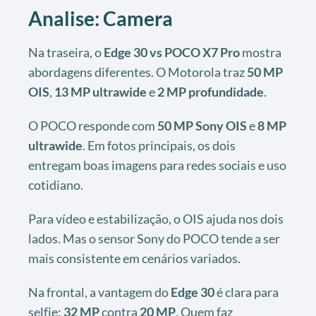
Analise: Camera
Na traseira, o
Edge 30 vs POCO X7 Pro
mostra
abordagens diferentes. O Motorola traz
50 MP
OIS
,
13 MP ultrawide
e
2 MP profundidade
.
O POCO responde com
50 MP Sony OIS
e
8 MP
ultrawide
. Em fotos principais, os dois
entregam boas imagens para redes sociais e uso
cotidiano.
Para vídeo e estabilização, o OIS ajuda nos dois
lados. Mas o sensor Sony do POCO tende a ser
mais consistente em cenários variados.
Na frontal, a vantagem do
Edge 30
é clara para
selfie:
32 MP
contra
20 MP
. Quem faz