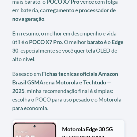
mais barato, o
POCO X7 Pro
vence com folga
em
bateria
,
carregamento
e
processador de
nova geração
.
Em resumo, o melhor em desempenho e vida
útil é o
POCO X7 Pro
. O melhor
barato
é o
Edge
30
, especialmente se você quer tela OLED de
alto nível.
Baseado em
Fichas tecnicas oficiais Amazon
Brasil GSMArena Motorola e Techtudo —
2025
, minha recomendação final é simples:
escolha o POCO para uso pesado e o Motorola
para economia.
Motorola Edge 30 5G