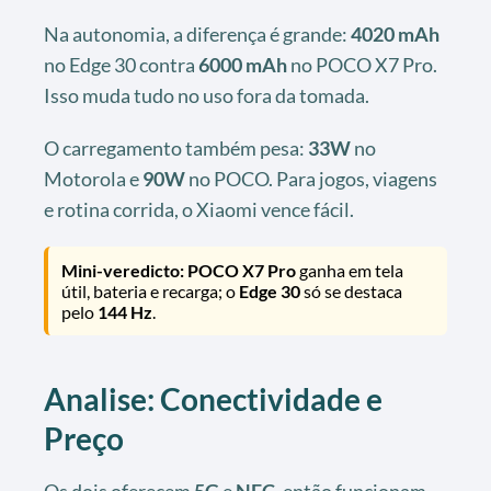
Na autonomia, a diferença é grande:
4020 mAh
no Edge 30 contra
6000 mAh
no POCO X7 Pro.
Isso muda tudo no uso fora da tomada.
O carregamento também pesa:
33W
no
Motorola e
90W
no POCO. Para jogos, viagens
e rotina corrida, o Xiaomi vence fácil.
Mini-veredicto:
POCO X7 Pro
ganha em tela
útil, bateria e recarga; o
Edge 30
só se destaca
pelo
144 Hz
.
Analise: Conectividade e
Preço
Os dois oferecem
5G
e
NFC
, então funcionam