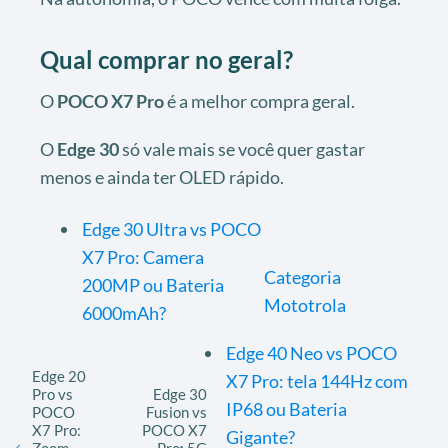
Qual comprar no geral?
O
POCO X7 Pro
é a melhor compra geral.
O
Edge 30
só vale mais se você quer gastar
menos e ainda ter OLED rápido.
Edge 30 Ultra vs POCO
X7 Pro: Camera
Categoria
200MP ou Bateria
Mototrola
6000mAh?
Edge 40 Neo vs POCO
Edge 20
X7 Pro: tela 144Hz com
Pro vs
Edge 30
IP68 ou Bateria
POCO
Fusion vs
X7 Pro:
POCO X7
Gigante?
Zoom
Pro: 5G