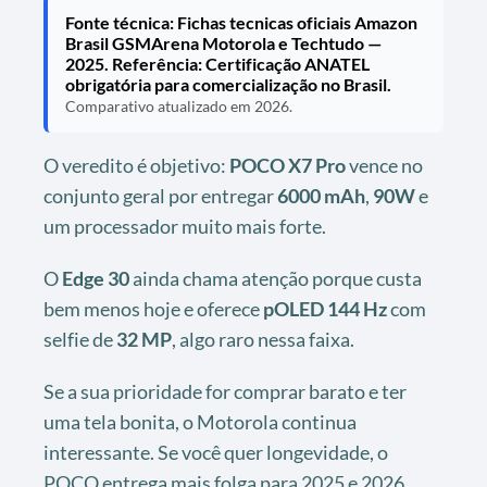
Fonte técnica: Fichas tecnicas oficiais Amazon
Brasil GSMArena Motorola e Techtudo —
2025. Referência: Certificação ANATEL
obrigatória para comercialização no Brasil.
Comparativo atualizado em 2026.
O veredito é objetivo:
POCO X7 Pro
vence no
conjunto geral por entregar
6000 mAh
,
90W
e
um processador muito mais forte.
O
Edge 30
ainda chama atenção porque custa
bem menos hoje e oferece
pOLED 144 Hz
com
selfie de
32 MP
, algo raro nessa faixa.
Se a sua prioridade for comprar barato e ter
uma tela bonita, o Motorola continua
interessante. Se você quer longevidade, o
POCO entrega mais folga para 2025 e 2026.