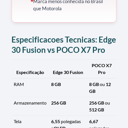
Marca menos conhecida no Brasil
que Motorola
Especificacoes Tecnicas: Edge
30 Fusion vs POCO X7 Pro
POCO X7
Especificação
Edge 30 Fusion
Pro
RAM
8 GB
8 GB
ou
12
GB
Armazenamento
256 GB
256 GB
ou
512 GB
Tela
6,55
polegadas
6,67