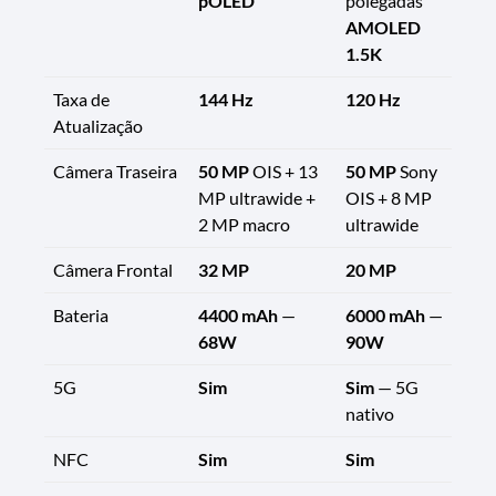
pOLED
polegadas
AMOLED
1.5K
Taxa de
144 Hz
120 Hz
Atualização
Câmera Traseira
50 MP
OIS + 13
50 MP
Sony
MP ultrawide +
OIS + 8 MP
2 MP macro
ultrawide
Câmera Frontal
32 MP
20 MP
Bateria
4400 mAh
—
6000 mAh
—
68W
90W
5G
Sim
Sim
— 5G
nativo
NFC
Sim
Sim