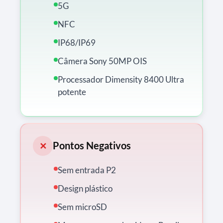
5G
NFC
IP68/IP69
Câmera Sony 50MP OIS
Processador Dimensity 8400 Ultra
potente
Pontos Negativos
✕
Sem entrada P2
Design plástico
Sem microSD