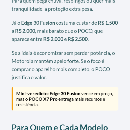
Para quem pega chuva, respingos ou quer mais
tranquilidade, a proteção extra pesa.
Já o
Edge 30 Fusion
costuma custar de
R$ 1.500
a
R$ 2.000
, mais barato que o POCO, que
aparece entre
R$ 2.000
e
R$ 2.500
.
Se a ideia é economizar sem perder potência, o
Motorola mantém apelo forte. Se o foco é
comprar o aparelho mais completo, o POCO
justifica o valor.
Mini-veredicto:
Edge 30 Fusion
vence em preço,
mas o
POCO X7 Pro
entrega mais recursos e
resistência.
Para Quem e Cada Modelo