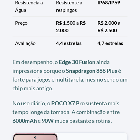
Resistência a
Resistente a
IP68/IP69
Água
respingos
Preço
R$ 1.500
a
R$
R$ 2.000
a
2.000
R$ 2.500
Avaliação
4,4 estrelas
4,7 estrelas
Em desempenho, o
Edge 30 Fusion
ainda
impressiona porque o
Snapdragon 888 Plus
é
forte para jogos e multitarefa, mesmo sendo um
chip mais antigo.
No uso diário, o
POCO X7 Pro
sustenta mais
tempo longe da tomada. A combinação entre
6000mAh
e
90W
muda bastante a rotina.