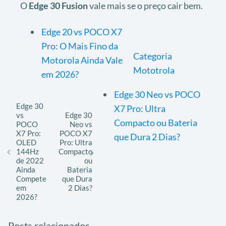
O
Edge 30 Fusion
vale mais se o preço cair bem.
Edge 20 vs POCO X7
Pro: O Mais Fino da
Categoria
Motorola Ainda Vale
Mototrola
em 2026?
Edge 30 Neo vs POCO
Edge 30
X7 Pro: Ultra
vs
Edge 30
Compacto ou Bateria
POCO
Neo vs
X7 Pro:
POCO X7
que Dura 2 Dias?
OLED
Pro: Ultra
144Hz
Compacto
de 2022
ou
Ainda
Bateria
Compete
que Dura
em
2 Dias?
2026?
Posts relacionados