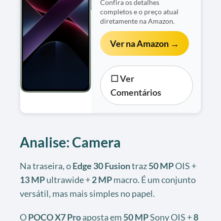
Confira os detalhes
completos e o preço atual
diretamente na Amazon.
Ver na Amazon →
☐ Ver
Comentários
Analise: Camera
Na traseira, o
Edge 30 Fusion
traz
50 MP
OIS +
13 MP
ultrawide +
2 MP
macro. É um conjunto
versátil, mas mais simples no papel.
O
POCO X7 Pro
aposta em
50 MP
Sony OIS +
8