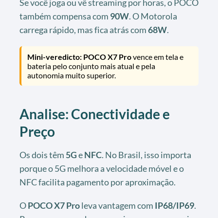
Se você joga ou vê streaming por horas, o POCO
também compensa com
90W
. O Motorola
carrega rápido, mas fica atrás com
68W
.
Mini-veredicto:
POCO X7 Pro
vence em tela e
bateria pelo conjunto mais atual e pela
autonomia muito superior.
Analise: Conectividade e
Preço
Os dois têm
5G
e
NFC
. No Brasil, isso importa
porque o 5G melhora a velocidade móvel e o
NFC facilita pagamento por aproximação.
O
POCO X7 Pro
leva vantagem com
IP68/IP69
.