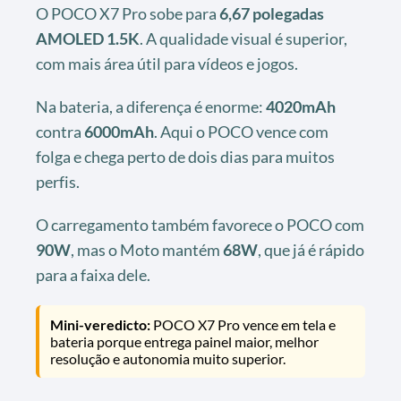
O POCO X7 Pro sobe para
6,67 polegadas
AMOLED 1.5K
. A qualidade visual é superior,
com mais área útil para vídeos e jogos.
Na bateria, a diferença é enorme:
4020mAh
contra
6000mAh
. Aqui o POCO vence com
folga e chega perto de dois dias para muitos
perfis.
O carregamento também favorece o POCO com
90W
, mas o Moto mantém
68W
, que já é rápido
para a faixa dele.
Mini-veredicto:
POCO X7 Pro vence em tela e
bateria porque entrega painel maior, melhor
resolução e autonomia muito superior.