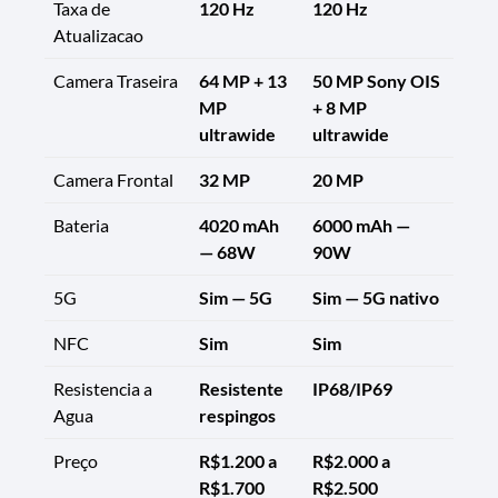
Taxa de
120 Hz
120 Hz
Atualizacao
Camera Traseira
64 MP + 13
50 MP Sony OIS
MP
+ 8 MP
ultrawide
ultrawide
Camera Frontal
32 MP
20 MP
Bateria
4020 mAh
6000 mAh —
— 68W
90W
5G
Sim — 5G
Sim — 5G nativo
NFC
Sim
Sim
Resistencia a
Resistente
IP68/IP69
Agua
respingos
Preço
R$1.200 a
R$2.000 a
R$1.700
R$2.500