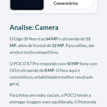
Comentários
Analise: Camera
O Edge 30 Neo traz
64 MP
e ultrawide de
13
MP
, além de frontal de
32 MP
. Para selfies, ele
ainda é muito competitivo.
O POCO X7 Pro responde com
50 MP
Sony com
OIS e ultrawide de
8 MP
. O foco aqui é
consistência, estabilidade e melhor resultado
geral.
Para fotos em redes sociais, o POCO tende a
entregar imagem mais equilibrada. O Motorola