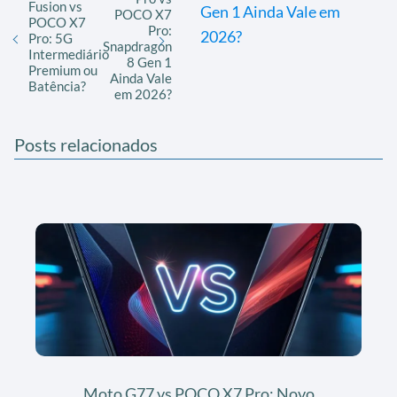
Fusion vs
Gen 1 Ainda Vale em
POCO X7
POCO X7
Pro:
2026?
Pro: 5G
Snapdragon
Intermediário
8 Gen 1
Premium ou
Ainda Vale
Batência?
em 2026?
Posts relacionados
Moto G77 vs POCO X7 Pro: Novo