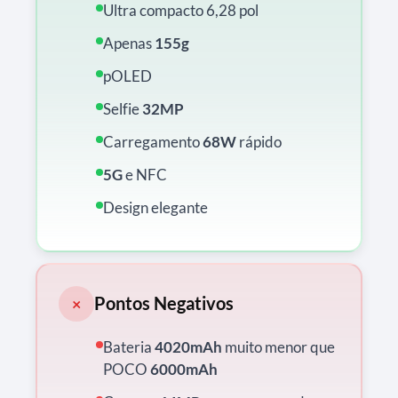
Ultra compacto 6,28 pol
Apenas
155g
pOLED
Selfie
32MP
Carregamento
68W
rápido
5G
e NFC
Design elegante
Pontos Negativos
×
Bateria
4020mAh
muito menor que
POCO
6000mAh