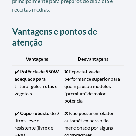
principalmente para preparos do dia a dia e
receitas médias.
Vantagens e pontos de
atenção
Vantagens
Desvantagens
✔️ Potência de
550W
❌ Expectativa de
adequada para
performance superior para
triturar gelo, frutas e
quem já usou modelos
vegetais
"premium" de maior
potência
✔️
Copo robusto
de 2
❌ Não possui enrolador
litros, leve e
automático para o fio —
resistente (livre de
mencionado por alguns
BPA)
compradores