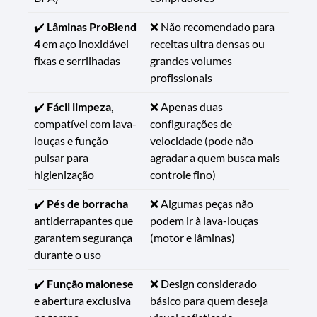
✔️
Lâminas ProBlend
❌ Não recomendado para
4
em aço inoxidável
receitas ultra densas ou
fixas e serrilhadas
grandes volumes
profissionais
✔️
Fácil limpeza
,
❌ Apenas duas
compatível com lava-
configurações de
louças e função
velocidade (pode não
pulsar para
agradar a quem busca mais
higienização
controle fino)
✔️
Pés de borracha
❌ Algumas peças não
antiderrapantes que
podem ir à lava-louças
garantem segurança
(motor e lâminas)
durante o uso
✔️
Função maionese
❌ Design considerado
e abertura exclusiva
básico para quem deseja