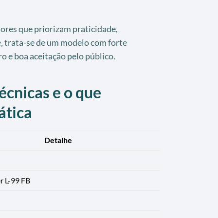
es que priorizam praticidade,
e, trata-se de um modelo com forte
o e boa aceitação pelo público.
écnicas e o que
ática
Detalhe
r L-99 FB