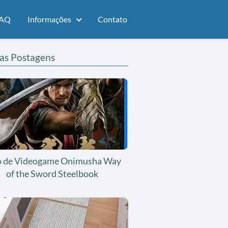
AQ
Informações
Contato
as Postagens
o de Videogame Onimusha Way
of the Sword Steelbook