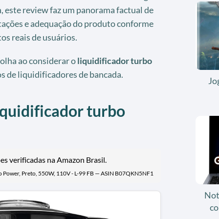
 este review faz um panorama factual de
tações e adequação do produto conforme
tos reais de usuários.
scolha ao considerar o
liquidificador turbo
s de liquidificadores de bancada.
Jo
iquidificador turbo
s verificadas na Amazon Brasil.
o Power, Preto, 550W, 110V - L-99 FB — ASIN B07QKN5NF1
Not
co