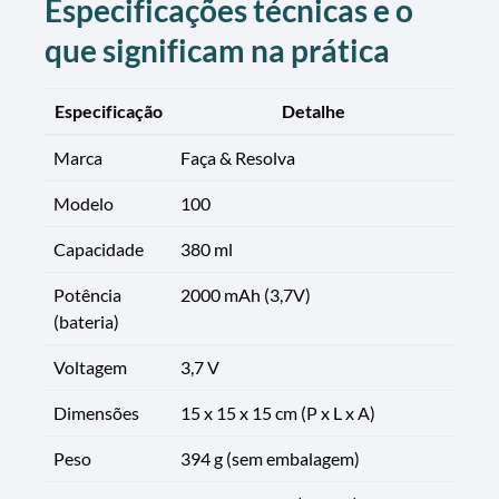
Especificações técnicas e o
que significam na prática
Especificação
Detalhe
Marca
Faça & Resolva
Modelo
100
Capacidade
380 ml
Potência
2000 mAh (3,7V)
(bateria)
Voltagem
3,7 V
Dimensões
15 x 15 x 15 cm (P x L x A)
Peso
394 g (sem embalagem)