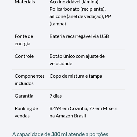
Materiais
Aço inoxidável (lâmina),
Policarbonato (recipiente),
Silicone (anel de vedação), PP
(tampa)
Fonte de
Bateria recarregável via USB
energia
Controle
Botão único com ajuste de
velocidade
Componentes
Copo de mistura e tampa
incluídos
Garantia
7 dias
Ranking de
8.494 em Cozinha, 77 em Mixers
vendas
na Amazon Brasil
A capacidade de
380 ml
atende a porções