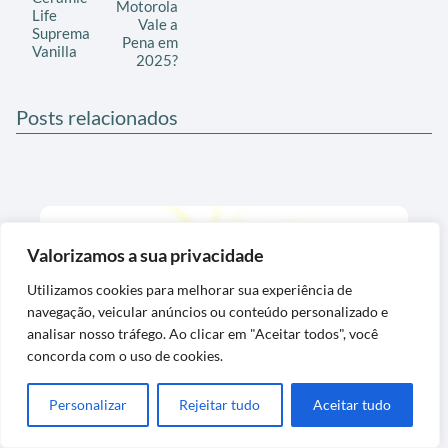
Motorola
Life
Vale a
Suprema
Pena em
Vanilla
2025?
Posts relacionados
Valorizamos a sua privacidade
Utilizamos cookies para melhorar sua experiência de
navegação, veicular anúncios ou conteúdo personalizado e
analisar nosso tráfego. Ao clicar em "Aceitar todos", você
concorda com o uso de cookies.
Ordem de preenchimento do álbum Copa
Personalizar
Rejeitar tudo
Aceitar tudo
2026 que reduz o número de trocas