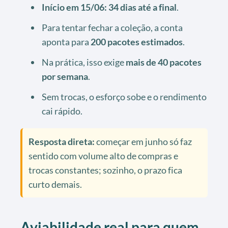
Início em 15/06:
34 dias até a final
.
Para tentar fechar a coleção, a conta
aponta para
200 pacotes estimados
.
Na prática, isso exige
mais de 40 pacotes
por semana
.
Sem trocas, o esforço sobe e o rendimento
cai rápido.
Resposta direta:
começar em junho só faz
sentido com volume alto de compras e
trocas constantes; sozinho, o prazo fica
curto demais.
Aviabilidade real para quem