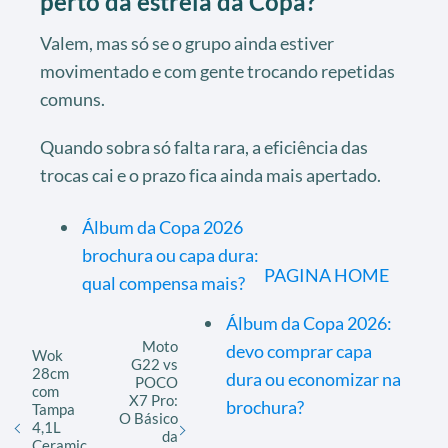
perto da estreia da Copa?
Valem, mas só se o grupo ainda estiver
movimentado e com gente trocando repetidas
comuns.
Quando sobra só falta rara, a eficiência das
trocas cai e o prazo fica ainda mais apertado.
Álbum da Copa 2026
brochura ou capa dura:
PAGINA HOME
qual compensa mais?
Álbum da Copa 2026:
Moto
devo comprar capa
Wok
G22 vs
28cm
dura ou economizar na
POCO
com
X7 Pro:
brochura?
Tampa
O Básico
4,1L
da
Ceramic