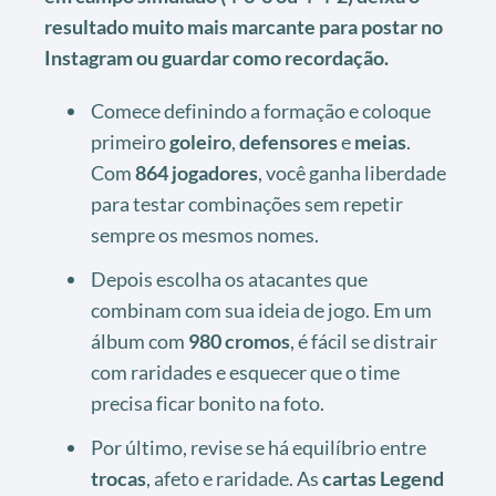
resultado muito mais marcante para postar no
Instagram ou guardar como recordação.
Comece definindo a formação e coloque
primeiro
goleiro
,
defensores
e
meias
.
Com
864 jogadores
, você ganha liberdade
para testar combinações sem repetir
sempre os mesmos nomes.
Depois escolha os atacantes que
combinam com sua ideia de jogo. Em um
álbum com
980 cromos
, é fácil se distrair
com raridades e esquecer que o time
precisa ficar bonito na foto.
Por último, revise se há equilíbrio entre
trocas
, afeto e raridade. As
cartas Legend