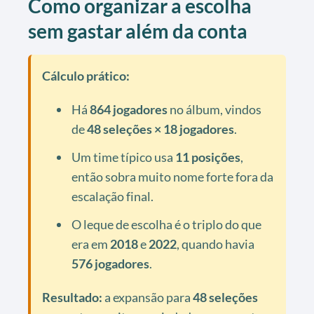
Como organizar a escolha
sem gastar além da conta
Cálculo prático:
Há
864 jogadores
no álbum, vindos
de
48 seleções × 18 jogadores
.
Um time típico usa
11 posições
,
então sobra muito nome forte fora da
escalação final.
O leque de escolha é o triplo do que
era em
2018
e
2022
, quando havia
576 jogadores
.
Resultado:
a expansão para
48 seleções