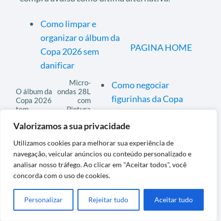
Como limpar e
organizar o álbum da
PAGINA HOME
Copa 2026 sem
danificar
Micro-
Como negociar
O álbum da
ondas 28L
figurinhas da Copa
Copa 2026
com
tem
Pintura
2026 em feiras e
figurinhas
Limpa
Valorizamos a sua privacidade
eventos
de
Fácil
jogadores
Prata
Utilizamos cookies para melhorar sua experiência de
lesionados?
Espelhado
220V
navegação, veicular anúncios ou conteúdo personalizado e
analisar nosso tráfego. Ao clicar em "Aceitar todos", você
concorda com o uso de cookies.
Posts relacionados
Personalizar
Rejeitar tudo
Aceitar tudo