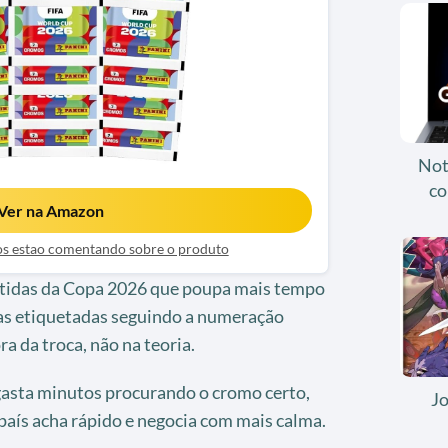
Not
co
Ver na Amazon
ios estao comentando sobre o produto
etidas da Copa 2026 que poupa mais tempo
xas etiquetadas seguindo a numeração
ra da troca, não na teoria.
asta minutos procurando o cromo certo,
J
aís acha rápido e negocia com mais calma.