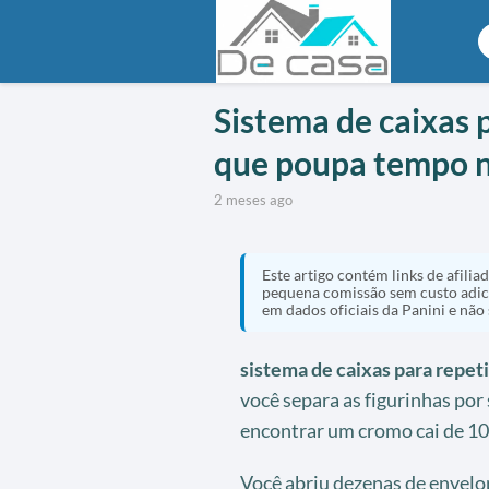
Sistema de caixas 
que poupa tempo n
2 meses ago
Este artigo contém links de afili
pequena comissão sem custo adic
em dados oficiais da Panini e não
sistema de caixas para repet
você separa as figurinhas por
encontrar um cromo cai de 10
Você abriu dezenas de envel