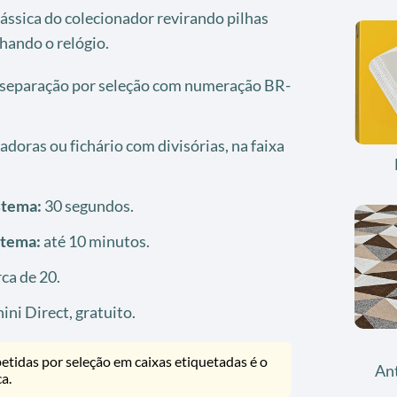
clássica do colecionador revirando pilhas
lhando o relógio.
separação por seleção com numeração BR-
adoras ou fichário com divisórias, na faixa
stema:
30 segundos.
stema:
até 10 minutos.
ca de 20.
ini Direct, gratuito.
etidas por seleção em caixas etiquetadas é o
An
a.