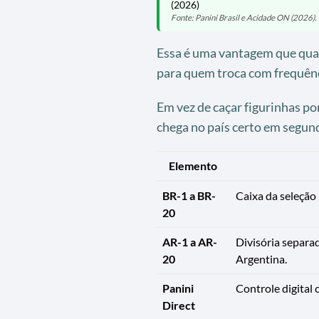
(2026)
Fonte: Panini Brasil e Acidade ON (2026).
Essa é uma vantagem que qua
para quem troca com frequênc
Em vez de caçar figurinhas por
chega no país certo em segun
Elemento
BR-1 a BR-
Caixa da seleção 
20
AR-1 a AR-
Divisória separa
20
Argentina.
Panini
Controle digital 
Direct