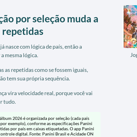
ão por seleção muda a
 repetidas
já nasce com lógica de país, então a
Jo
r a mesma lógica.
das as repetidas como se fossem iguais,
ão tem sua própria sequência.
ça vira velocidade real, porque você vai
r tudo.
lbum 2026 é organizada por seleção (cada país
 por exemplo), conforme as especificações Panini
petidas por país em caixas etiquetadas. O app Panini
ontrole digital. Fonte: Panini Brasil e Acidade ON