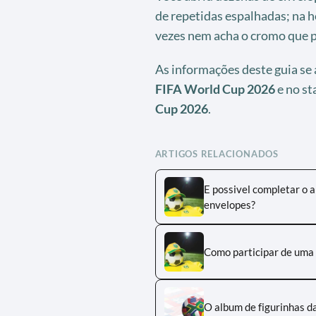
de repetidas espalhadas; na h
vezes nem acha o cromo que p
As informações deste guia s
FIFA World Cup 2026
e no st
Cup 2026
.
ARTIGOS RELACIONADOS
E possivel completar o
envelopes?
Como participar de uma 
O album de figurinhas 