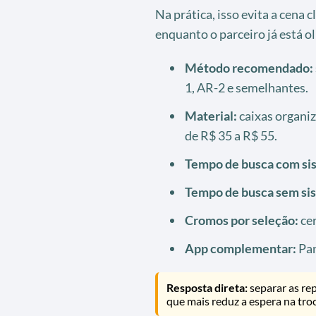
Na prática, isso evita a cena 
enquanto o parceiro já está o
Método recomendado:
1, AR-2 e semelhantes.
Material:
caixas organiz
de R$ 35 a R$ 55.
Tempo de busca com si
Tempo de busca sem si
Cromos por seleção:
cer
App complementar:
Pan
Resposta direta:
separar as rep
que mais reduz a espera na troc