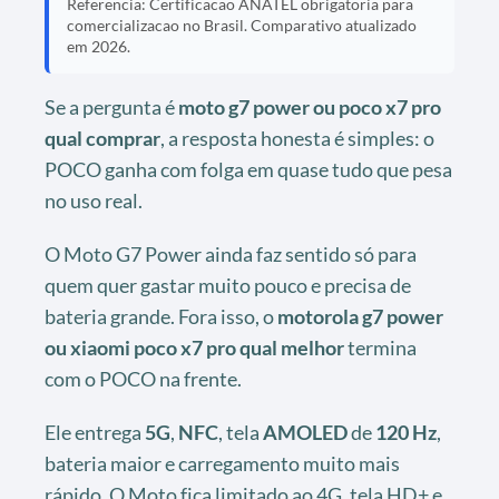
Referencia: Certificacao ANATEL obrigatoria para
comercializacao no Brasil. Comparativo atualizado
em 2026.
Se a pergunta é
moto g7 power ou poco x7 pro
qual comprar
, a resposta honesta é simples: o
POCO ganha com folga em quase tudo que pesa
no uso real.
O Moto G7 Power ainda faz sentido só para
quem quer gastar muito pouco e precisa de
bateria grande. Fora isso, o
motorola g7 power
ou xiaomi poco x7 pro qual melhor
termina
com o POCO na frente.
Ele entrega
5G
,
NFC
, tela
AMOLED
de
120 Hz
,
bateria maior e carregamento muito mais
rápido. O Moto fica limitado ao 4G, tela HD+ e