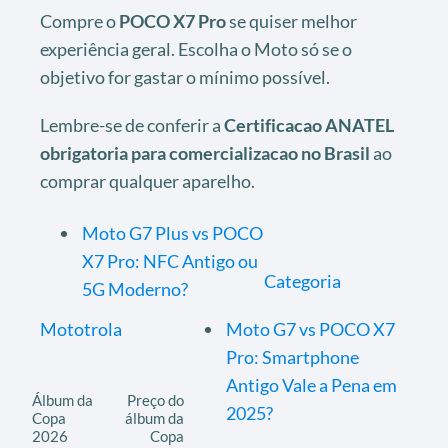
Compre o
POCO X7 Pro
se quiser melhor
experiência geral. Escolha o Moto só se o
objetivo for gastar o mínimo possível.
Lembre-se de conferir a
Certificacao ANATEL
obrigatoria para comercializacao no Brasil
ao
comprar qualquer aparelho.
Moto G7 Plus vs POCO
X7 Pro: NFC Antigo ou
Categoria
5G Moderno?
Mototrola
Moto G7 vs POCO X7
Pro: Smartphone
Antigo Vale a Pena em
Álbum da
Preço do
2025?
Copa
álbum da
2026
Copa