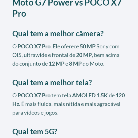
Moto G7 Power vs POCO X7
Pro
Qual tem a melhor câmera?
O
POCO X7 Pro
. Ele oferece
50 MP
Sony com
OIS, ultrawide e frontal de
20 MP
, bem acima
do conjunto de
12 MP
e
8 MP
do Moto.
Qual tem a melhor tela?
O
POCO X7 Pro
tem tela
AMOLED 1.5K
de
120
Hz
. É mais fluida, mais nítida e mais agradável
para vídeos e jogos.
Qual tem 5G?