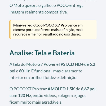
O Moto quebra o galho; o POCO entrega
imagem realmente competitiva.
Mini-veredicto:
o
POCO X7 Pro
vence em
câmera porque oferece mais definição, mais
recursos e melhor resultado no uso diário.
Analise: Tela e Bateria
A tela do Moto G7 Power é
IPS LCD HD+
de
6,2
pol
e
60 Hz
. É funcional, mas claramente
inferior em brilho, fluidez e definição.
O POCO X7 Pro traz
AMOLED 1.5K
de
6,67 pol
com
120 Hz
, então vídeos, rolagem e jogos
ficam muito mais agradáveis.