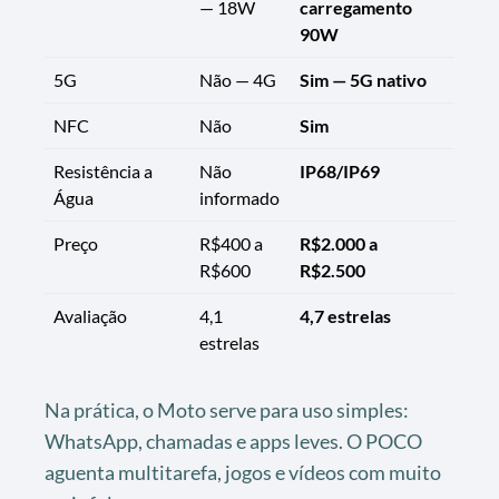
— 18W
carregamento
90W
5G
Não — 4G
Sim — 5G nativo
NFC
Não
Sim
Resistência a
Não
IP68/IP69
Água
informado
Preço
R$400 a
R$2.000 a
R$600
R$2.500
Avaliação
4,1
4,7 estrelas
estrelas
Na prática, o Moto serve para uso simples:
WhatsApp, chamadas e apps leves. O POCO
aguenta multitarefa, jogos e vídeos com muito