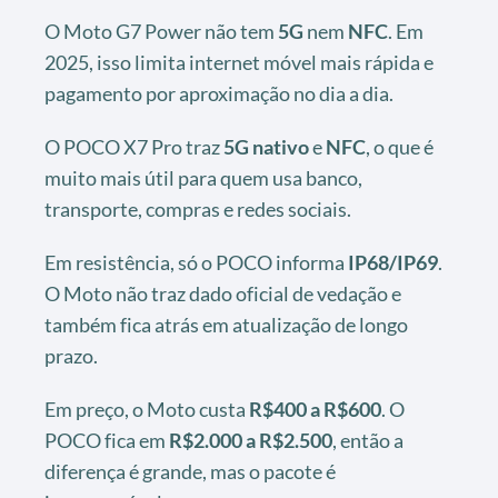
O Moto G7 Power não tem
5G
nem
NFC
. Em
2025, isso limita internet móvel mais rápida e
pagamento por aproximação no dia a dia.
O POCO X7 Pro traz
5G nativo
e
NFC
, o que é
muito mais útil para quem usa banco,
transporte, compras e redes sociais.
Em resistência, só o POCO informa
IP68/IP69
.
O Moto não traz dado oficial de vedação e
também fica atrás em atualização de longo
prazo.
Em preço, o Moto custa
R$400 a R$600
. O
POCO fica em
R$2.000 a R$2.500
, então a
diferença é grande, mas o pacote é