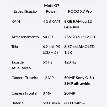
Moto G7
Especificação
Power
POCO X7 Pro
RAM
4 GB RAM
8 GB RAM ou 12
GB RAM
Armazenamento
64 GB
256 GB ou 512 GB
Tela
6,2 pol IPS
6,67 pol AMOLED
LCD HD+
1.5K
Taxa de
60 Hz
120 Hz
Atualização
Câmera Traseira
12 MP
50 MP Sony OIS +
8 MP ultrawide
Câmera Frontal
8 MP
20 MP
Bateria
5000 mAh
6000 mAh —