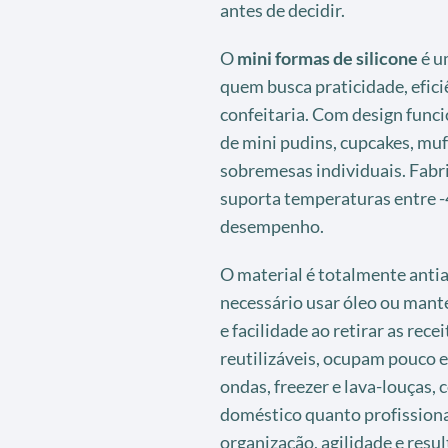
antes de decidir.
O
mini formas de silicone
é u
quem busca praticidade, efici
confeitaria. Com design funcio
de mini pudins, cupcakes, muff
sobremesas individuais. Fabri
suporta temperaturas entre 
desempenho.
O material é totalmente antia
necessário usar óleo ou mant
e facilidade ao retirar as rec
reutilizáveis, ocupam pouco 
ondas, freezer e lava-louças, 
doméstico quanto profissional
organização, agilidade e resu