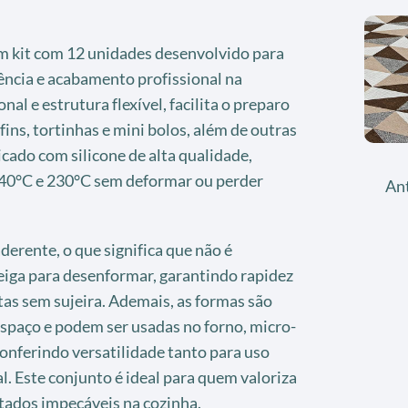
m kit com 12 unidades desenvolvido para
ência e acabamento profissional na
nal e estrutura flexível, facilita o preparo
ins, tortinhas e mini bolos, além de outras
cado com silicone de alta qualidade,
-40°C e 230°C sem deformar ou perder
An
derente, o que significa que não é
eiga para desenformar, garantindo rapidez
eitas sem sujeira. Ademais, as formas são
espaço e podem ser usadas no forno, micro-
conferindo versatilidade tanto para uso
. Este conjunto é ideal para quem valoriza
ltados impecáveis na cozinha.