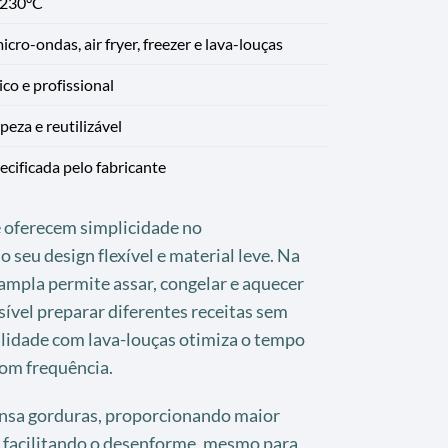
 230°C
icro-ondas, air fryer, freezer e lava-louças
co e profissional
mpeza e reutilizável
cificada pelo fabricante
e oferecem simplicidade no
seu design flexível e material leve. Na
 ampla permite assar, congelar e aquecer
ível preparar diferentes receitas sem
ilidade com lava-louças otimiza o tempo
com frequência.
ensa gorduras, proporcionando maior
e facilitando o desenforme, mesmo para