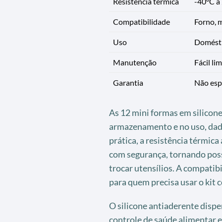
Resistência térmica
-40°C a
Compatibilidade
Forno, m
Uso
Domésti
Manutenção
Fácil li
Garantia
Não espe
As 12 mini formas em silicon
armazenamento e no uso, dado 
prática, a resistência térmica
com segurança, tornando poss
trocar utensílios. A compatib
para quem precisa usar o kit 
O silicone antiaderente disp
controle de saúde alimentar 