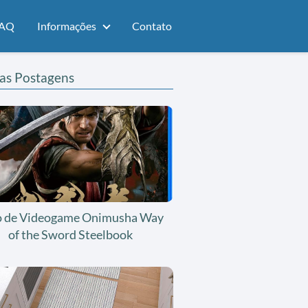
AQ
Informações
Contato
as Postagens
o de Videogame Onimusha Way
of the Sword Steelbook