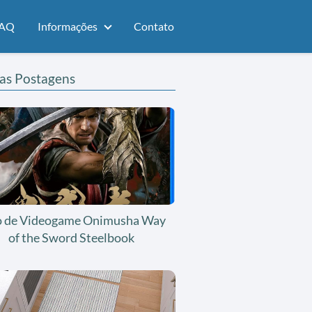
AQ
Informações
Contato
as Postagens
o de Videogame Onimusha Way
of the Sword Steelbook