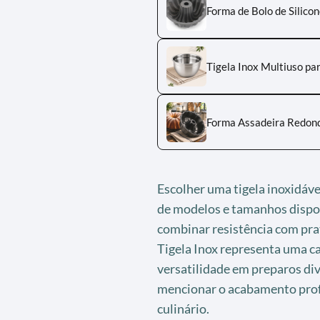
Forma de Bolo de Silico
Tigela Inox Multiuso pa
Forma Assadeira Redond
Escolher uma tigela inoxidáve
de modelos e tamanhos dispo
combinar resistência com prat
Tigela Inox representa uma c
versatilidade em preparos div
mencionar o acabamento profi
culinário.