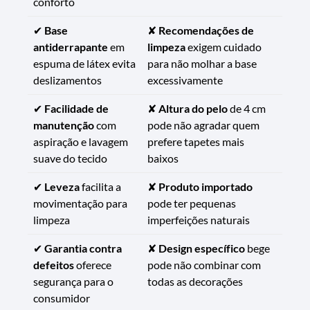
conforto
✔
Base
✘
Recomendações de
antiderrapante
em
limpeza
exigem cuidado
espuma de látex evita
para não molhar a base
deslizamentos
excessivamente
✔
Facilidade de
✘
Altura do pelo
de 4 cm
manutenção
com
pode não agradar quem
aspiração e lavagem
prefere tapetes mais
suave do tecido
baixos
✔
Leveza
facilita a
✘
Produto importado
movimentação para
pode ter pequenas
limpeza
imperfeições naturais
✔
Garantia contra
✘
Design específico
bege
defeitos
oferece
pode não combinar com
segurança para o
todas as decorações
consumidor