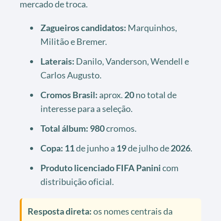
mercado de troca.
Zagueiros candidatos:
Marquinhos,
Militão e Bremer.
Laterais:
Danilo, Vanderson, Wendell e
Carlos Augusto.
Cromos Brasil:
aprox.
20
no total de
interesse para a seleção.
Total álbum:
980
cromos.
Copa:
11
de junho a
19
de julho de
2026
.
Produto licenciado FIFA Panini
com
distribuição oficial.
Resposta direta:
os nomes centrais da