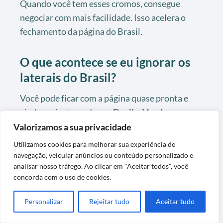
Quando você tem esses cromos, consegue
negociar com mais facilidade. Isso acelera o
fechamento da página do Brasil.
O que acontece se eu ignorar os
laterais do Brasil?
Você pode ficar com a página quase pronta e
ainda assim travada por
Danilo
,
Vanderson
,
Wendell
ou
Carlos Augusto
. É um erro comum
Valorizamos a sua privacidade
e caro.
Utilizamos cookies para melhorar sua experiência de
navegação, veicular anúncios ou conteúdo personalizado e
Os laterais parecem secundários, mas travam a
analisar nosso tráfego. Ao clicar em "Aceitar todos", você
coleção do mesmo jeito que um zagueiro raro.
concorda com o uso de cookies.
Não subestime essa faixa.
Personalizar
Rejeitar tudo
Aceitar tudo
O kit da Panini ajuda quem quer