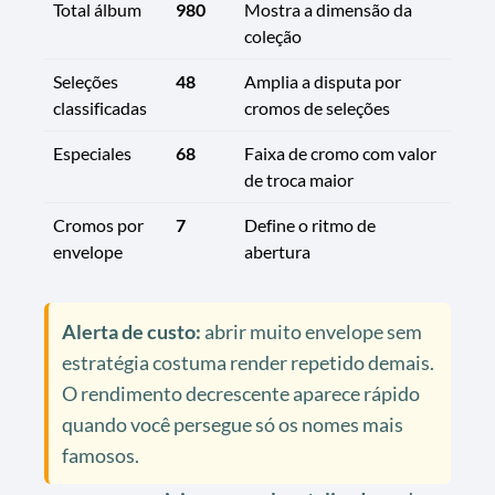
Total álbum
980
Mostra a dimensão da
coleção
Seleções
48
Amplia a disputa por
classificadas
cromos de seleções
Especiales
68
Faixa de cromo com valor
de troca maior
Cromos por
7
Define o ritmo de
envelope
abertura
Alerta de custo:
abrir muito envelope sem
estratégia costuma render repetido demais.
O rendimento decrescente aparece rápido
quando você persegue só os nomes mais
famosos.