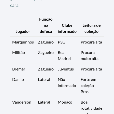
cara.
Função
na
Clube
Leitura de
Jogador
defesa
informado
coleção
Marquinhos
Zagueiro
PSG
Procura alta
Militão
Zagueiro
Real
Procura
Madrid
muito alta
Bremer
Zagueiro
Juventus
Procura alta
Danilo
Lateral
Não
Forte em
informado
coleção
Brasil
Vanderson
Lateral
Mônaco
Boa
rotatividade