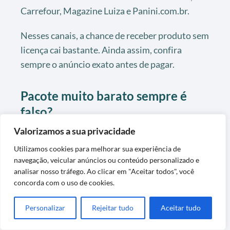
Carrefour, Magazine Luiza e Panini.com.br.
Nesses canais, a chance de receber produto sem
licença cai bastante. Ainda assim, confira
sempre o anúncio exato antes de pagar.
Pacote muito barato sempre é
falso?
Valorizamos a sua privacidade
Nem sempre, mas preço muito abaixo do
normal é um sinal forte de alerta.
Utilizamos cookies para melhorar sua experiência de
navegação, veicular anúncios ou conteúdo personalizado e
Quando a diferença parece boa demais,
analisar nosso tráfego. Ao clicar em "Aceitar todos", você
concorda com o uso de cookies.
normalmente a economia vem junto com papel
ruim e impressão inferior.
Personalizar
Rejeitar tudo
Aceitar tudo
Vale comparar antes de fechar o pedido e não