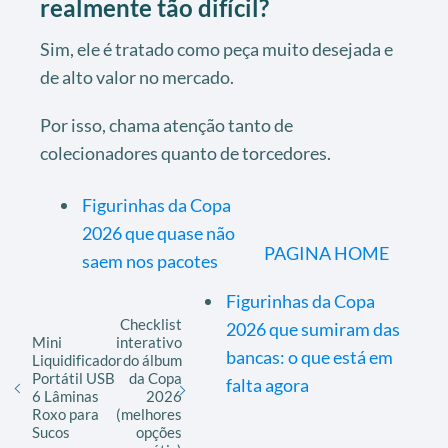
realmente tão difícil?
Sim, ele é tratado como peça muito desejada e
de alto valor no mercado.
Por isso, chama atenção tanto de
colecionadores quanto de torcedores.
Figurinhas da Copa
2026 que quase não
PAGINA HOME
saem nos pacotes
Figurinhas da Copa
Checklist
2026 que sumiram das
Mini
interativo
bancas: o que está em
Liquidificador
do álbum
Portátil USB
da Copa
falta agora
6 Lâminas
2026
Roxo para
(melhores
Sucos
opções