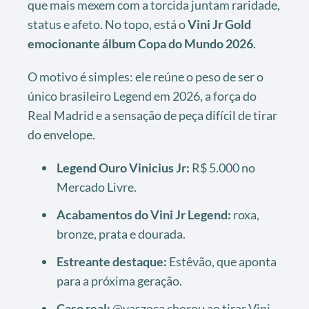
que mais mexem com a torcida juntam raridade,
status e afeto. No topo, está o
Vini Jr Gold
emocionante álbum Copa do Mundo 2026
.
O motivo é simples: ele reúne o peso de ser o
único brasileiro Legend em 2026, a força do
Real Madrid e a sensação de peça difícil de tirar
do envelope.
Legend Ouro Vinicius Jr:
R$ 5.000 no
Mercado Livre.
Acabamentos do Vini Jr Legend:
roxa,
bronze, prata e dourada.
Estreante destaque:
Estêvão, que aponta
para a próxima geração.
Caso real:
@yaszoca chorou ao tirar Vini