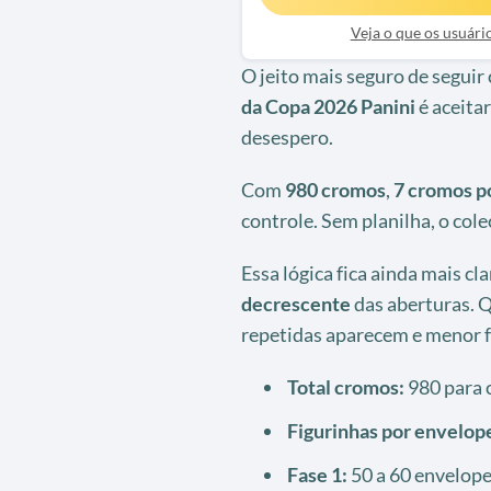
Veja o que os usuár
O jeito mais seguro de seguir
da Copa 2026 Panini
é aceita
desespero.
Com
980 cromos
,
7 cromos p
controle. Sem planilha, o cole
Essa lógica fica ainda mais c
decrescente
das aberturas. 
repetidas aparecem e menor fi
Total cromos:
980 para 
Figurinhas por envelop
Fase 1:
50 a 60 envelopes