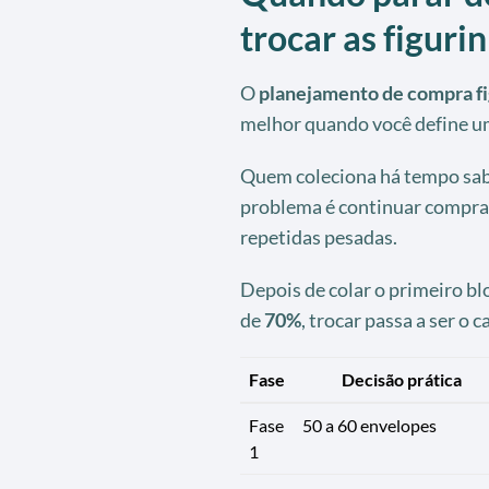
trocar as figuri
O
planejamento de compra f
melhor quando você define um
Quem coleciona há tempo sabe
problema é continuar compra
repetidas pesadas.
Depois de colar o primeiro bl
de
70%
, trocar passa a ser o 
Fase
Decisão prática
Fase
50 a 60 envelopes
1