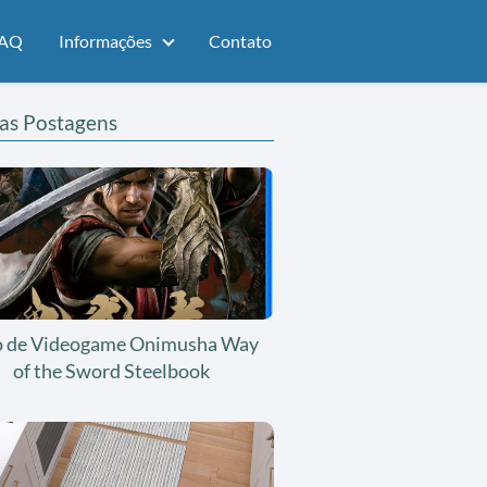
AQ
Informações
Contato
as Postagens
o de Videogame Onimusha Way
of the Sword Steelbook