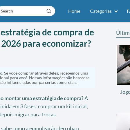
Home
Categorias
F
stratégia de compra de
Últim
a 2026 para economizar?
ado. Se você comprar através deles, recebemos uma
ional para você. Nossas informações são baseadas
 são influenciadas por parcerias comerciais.
Jog
mo montar uma estratégia de compra?
A
vidida em 3 fases: comprar um kit inicial,
depois migrar para trocas.
 sabe como a empolgação derruba o