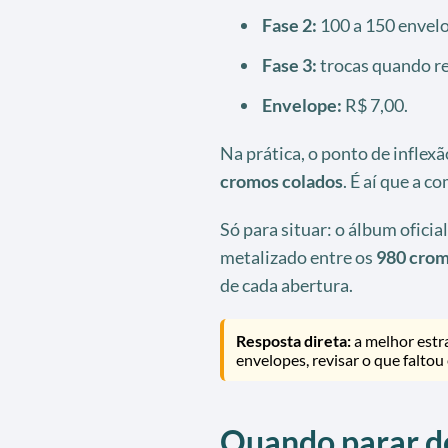
Fase 2:
100 a 150 envelo
Fase 3:
trocas quando r
Envelope:
R$ 7,00.
Na prática, o ponto de inflex
cromos colados
. É aí que a 
Só para situar: o álbum oficia
metalizado entre os
980 cro
de cada abertura.
Resposta direta:
a melhor estra
envelopes, revisar o que faltou 
Quando parar d