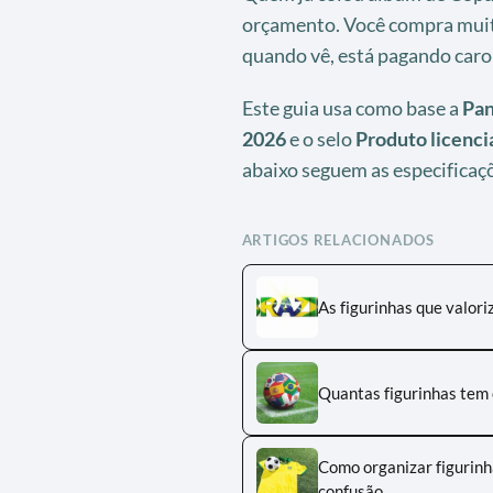
orçamento. Você compra muito
quando vê, está pagando caro 
Este guia usa como base a
Pan
2026
e o selo
Produto licenc
abaixo seguem as especificaçõe
ARTIGOS RELACIONADOS
As figurinhas que valor
Quantas figurinhas tem 
Como organizar figurin
confusão