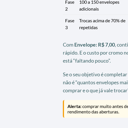
Fase
100 a 150 envelopes
2
adicionais
Fase
Trocas acima de 70% de
3
repetidas
Com
Envelope: R$ 7,00
, cont
rápido. E o custo por cromo 
está “faltando pouco”.
Se o seu objetivo é completar
não é “quantos envelopes mais
comprar e o que já vale trocar?
Alerta:
comprar muito antes de 
rendimento das aberturas.