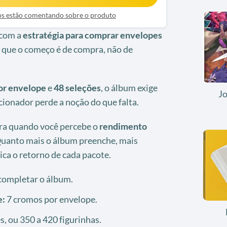
ios estão comentando sobre o produto
 com a
estratégia para comprar envelopes
r que o começo é de compra, não de
or envelope
e
48 seleções
, o álbum exige
J
cionador perde a noção do que falta.
lara quando você percebe o
rendimento
Quanto mais o álbum preenche, mais
ca o retorno de cada pacote.
completar o álbum.
e:
7 cromos por envelope.
, ou 350 a 420 figurinhas.