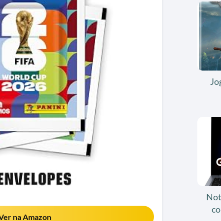
Jo
Not
co
Ver na Amazon