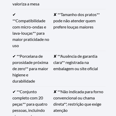
valoriza a mesa
✔
✘ **Tamanho dos pratos**
**Compatibilidade
pode não atender quem
com micro-ondas e
prefere louças maiores
lava-louças** para
maior praticidade no
uso
✔ **Porcelana de
✘ **Ausência de garantia
porosidade próxima
clara** registrada na
de zero** para maior
embalagem ou site oficial
higiene e
durabilidade
✔ **Conjunto
✘ **Não indicada para forno
completo com 20
convencional ou chama
peças** para quatro
direta**, restrição que exige
pessoas, incluindo
atenção