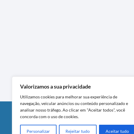
Valorizamos a sua privacidade
Utilizamos cookies para melhorar sua experiência de
navegação, veicular anúncios ou conteúdo personalizado e
analisar nosso tráfego. Ao clicar em "Aceitar todos", você
DIVULGAÇÃO
concorda com o uso de cookies.
Este post contém links de afiliado da A
Personalizar
Rejeitar tudo
Aceitar tudo