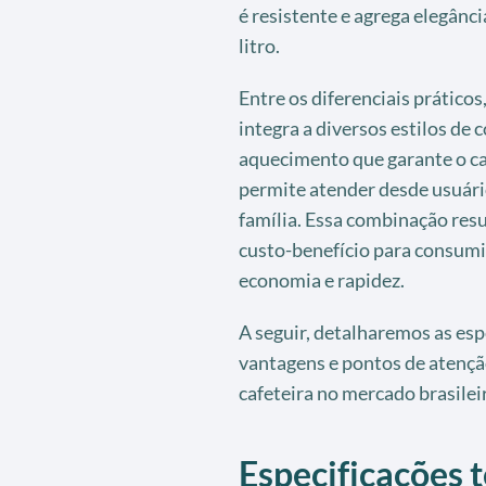
é resistente e agrega elegânci
litro.
Entre os diferenciais prático
integra a diversos estilos de 
aquecimento que garante o ca
permite atender desde usuári
família. Essa combinação res
custo-benefício para consum
economia e rapidez.
A seguir, detalharemos as esp
vantagens e pontos de atençã
cafeteira no mercado brasilei
Especificações t