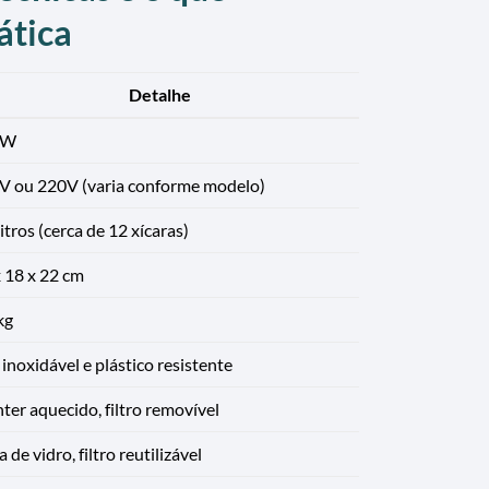
ática
Detalhe
0W
V ou 220V (varia conforme modelo)
litros (cerca de 12 xícaras)
 18 x 22 cm
kg
inoxidável e plástico resistente
er aquecido, filtro removível
a de vidro, filtro reutilizável