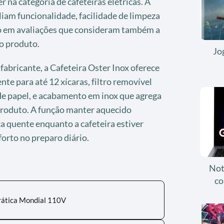
na categoria de cafeteiras elétricas. A
iam funcionalidade, facilidade de limpeza
ndo em avaliações que consideram também a
o produto.
Jo
fabricante, a Cafeteira Oster Inox oferece
ente para até 12 xícaras, filtro removível
 de papel, e acabamento em inox que agrega
 produto. A função manter aquecido
a quente enquanto a cafeteira estiver
orto no preparo diário.
Not
co
Prática Mondial 110V