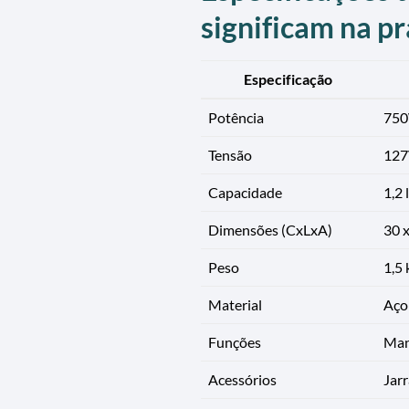
significam na pr
Especificação
Potência
75
Tensão
127
Capacidade
1,2 
Dimensões (CxLxA)
30 x
Peso
1,5 
Material
Aço 
Funções
Mant
Acessórios
Jarr