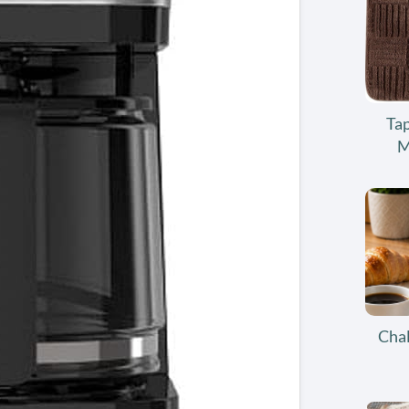
Tap
M
Chal