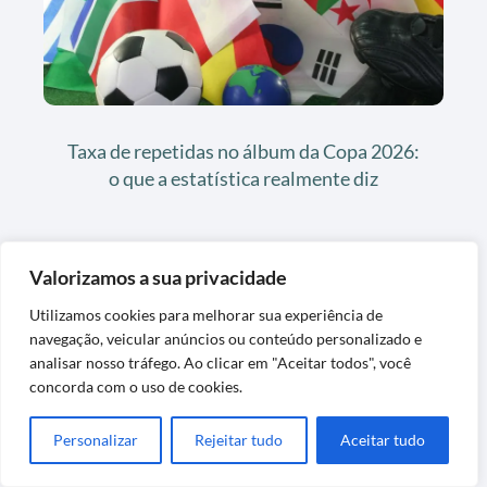
Taxa de repetidas no álbum da Copa 2026:
o que a estatística realmente diz
Valorizamos a sua privacidade
Últimas Postagens
Utilizamos cookies para melhorar sua experiência de
navegação, veicular anúncios ou conteúdo personalizado e
analisar nosso tráfego. Ao clicar em "Aceitar todos", você
concorda com o uso de cookies.
Personalizar
Rejeitar tudo
Aceitar tudo