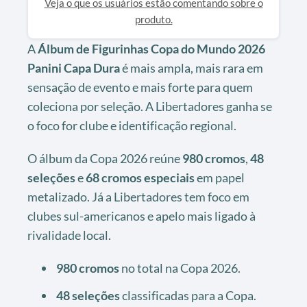
Veja o que os usuários estão comentando sobre o
produto.
A
Álbum de Figurinhas Copa do Mundo 2026
Panini Capa Dura
é mais ampla, mais rara em
sensação de evento e mais forte para quem
coleciona por seleção. A Libertadores ganha se
o foco for clube e identificação regional.
O álbum da Copa 2026 reúne
980 cromos
,
48
seleções
e
68 cromos especiais
em papel
metalizado. Já a Libertadores tem foco em
clubes sul-americanos e apelo mais ligado à
rivalidade local.
980 cromos
no total na Copa 2026.
48 seleções
classificadas para a Copa.