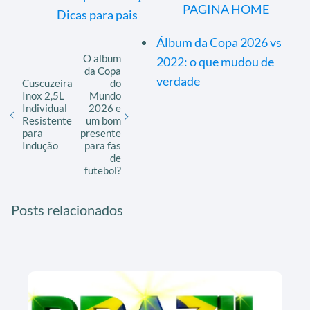
PAGINA HOME
Dicas para pais
Álbum da Copa 2026 vs
O album
2022: o que mudou de
da Copa
verdade
Cuscuzeira
do
Inox 2,5L
Mundo
Individual
2026 e
Resistente
um bom
para
presente
Indução
para fas
de
futebol?
Posts relacionados