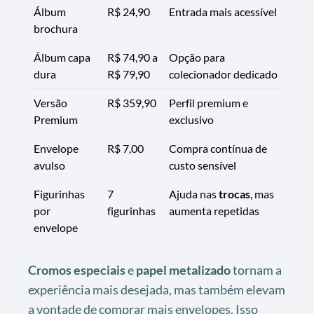
Álbum
R$ 24,90
Entrada mais acessível
brochura
Álbum capa
R$ 74,90 a
Opção para
dura
R$ 79,90
colecionador dedicado
Versão
R$ 359,90
Perfil premium e
Premium
exclusivo
Envelope
R$ 7,00
Compra contínua de
avulso
custo sensível
Figurinhas
7
Ajuda nas
trocas
, mas
por
figurinhas
aumenta repetidas
envelope
Cromos especiais
e
papel metalizado
tornam a
experiência mais desejada, mas também elevam
a vontade de comprar mais envelopes. Isso