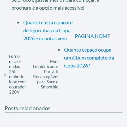
brochura é a opção mais acessível.
Quanto custa o pacote
de figurinhas da Copa
PAGINA HOME
2026 e quantas vem
Quanto espaço ocupa
Forno
um álbum completo da
micro-
Mini
Copa 2026?
ondas
Liquidificador
25L
Portátil
embutir
Recarregável
inox com
para Suco e
dourador
Smoothie
220V
Posts relacionados