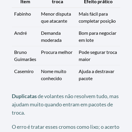
Item
troca
Efeito prático
Fabinho
Menor disputa
Mais fácil para
que atacante
completar posição
André
Demanda
Bom para negociar
moderada
em lote
Bruno
Procura melhor
Pode segurar troca
Guimarães
maior
Casemiro
Nome muito
Ajuda a destravar
conhecido
pacote
Duplicatas
de volantes não resolvem tudo, mas
ajudam muito quando entram em pacotes de
troca.
O erro é tratar esses cromos como lixo; o acerto