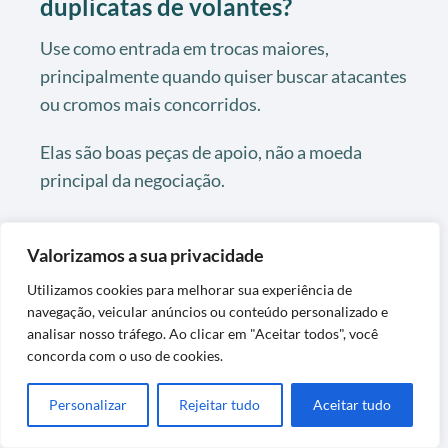
duplicatas de volantes?
Use como entrada em trocas maiores,
principalmente quando quiser buscar atacantes
ou cromos mais concorridos.
Elas são boas peças de apoio, não a moeda
principal da negociação.
O álbum da Copa do
Valorizamos a sua privacidade
Mundo 2026 tem
PAGINA HOME
figurinha do Vinícius
Utilizamos cookies para melhorar sua experiência de
navegação, veicular anúncios ou conteúdo personalizado e
Júnior?
analisar nosso tráfego. Ao clicar em "Aceitar todos", você
Tem
Tem figurinha de
concorda com o uso de cookies.
As
figurinha
figurinhas
Haaland, De Bruyne ou
de
do grupo
Haaland,
Personalizar
Rejeitar tudo
Aceitar tudo
outros europeus tops?
C
De
completo
Bruyne