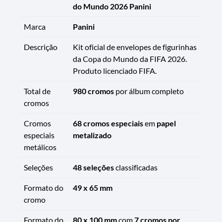
do Mundo 2026 Panini
Marca
Panini
Descrição
Kit oficial de envelopes de figurinhas
da Copa do Mundo da FIFA 2026.
Produto licenciado FIFA.
Total de
980 cromos
por álbum completo
cromos
Cromos
68 cromos especiais
em
papel
especiais
metalizado
metálicos
Seleções
48 seleções
classificadas
Formato do
49 x 65 mm
cromo
Formato do
80 x 100 mm
com
7 cromos por