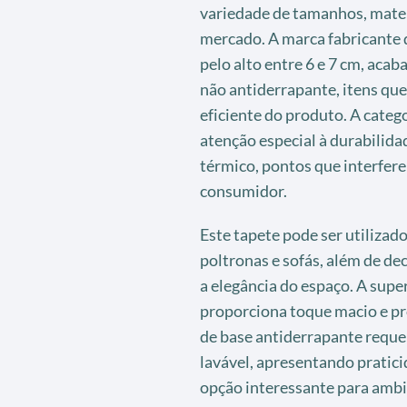
variedade de tamanhos, mater
mercado. A marca fabricante 
pelo alto entre 6 e 7 cm, ac
não antiderrapante, itens que
eficiente do produto. A categ
atenção especial à durabilidad
térmico, pontos que interfer
consumidor.
Este tapete pode ser utilizad
poltronas e sofás, além de de
a elegância do espaço. A supe
proporciona toque macio e pr
de base antiderrapante requer
lavável, apresentando pratic
opção interessante para amb