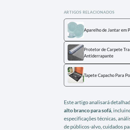
ARTIGOS RELACIONADOS
Aparelho de Jantar em P
Protetor de Carpete Tr
Antiderrapante
Tapete Capacho Para Po
Este artigo analisará detalh
alto branco para sofá
, incluin
especificações técnicas, análi
de públicos-alvo, cuidados pa