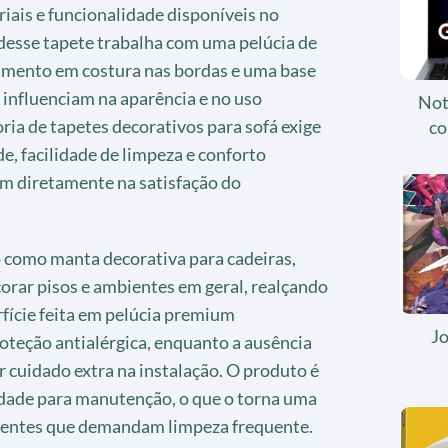
iais e funcionalidade disponíveis no
desse tapete trabalha com uma pelúcia de
abamento em costura nas bordas e uma base
 influenciam na aparência e no uso
Not
oria de tapetes decorativos para sofá exige
co
e, facilidade de limpeza e conforto
em diretamente na satisfação do
o como manta decorativa para cadeiras,
corar pisos e ambientes em geral, realçando
rfície feita em pelúcia premium
J
oteção antialérgica, enquanto a ausência
 cuidado extra na instalação. O produto é
idade para manutenção, o que o torna uma
ientes que demandam limpeza frequente.