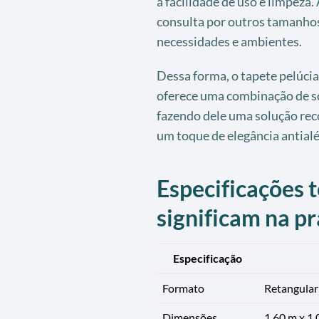
à facilidade de uso e limpeza.
consulta por outros tamanhos
necessidades e ambientes.
Dessa forma, o tapete pelúcia
oferece uma combinação de sof
fazendo dele uma solução re
um toque de elegância antial
Especificações t
significam na pr
Especificação
Formato
Retangular
Dimensões
1,60 m x 1