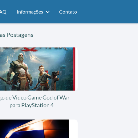
AQ
Informações
Contato
as Postagens
go de Video Game God of War
para PlayStation 4