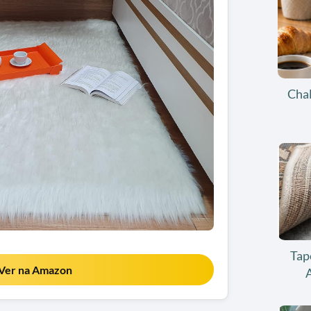
Chal
Tap
Ver na Amazon