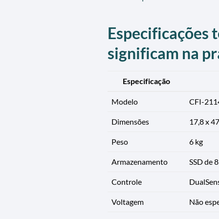
Especificações t
significam na pr
Especificação
Modelo
CFI-211
Dimensões
17,8 x 47
Peso
6 kg
Armazenamento
SSD de 8
Controle
DualSens
Voltagem
Não espe