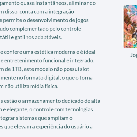
gamento quase instantâneos, eliminando
ém disso, conta com a integração
e permite o desenvolvimento de jogos
 tudo complementado pelo controle
átil e gatilhos adaptáveis.
e confere uma estética moderna e é ideal
Jo
e entretenimento funcional e integrado.
m de 1TB, este modelo não possui slot
amente no formato digital, o que o torna
 não utiliza mídia física.
ais estão o armazenamento dedicado de alta
 e elegante, o controle com tecnologias
integrar sistemas que ampliam o
s que elevam a experiência do usuário a