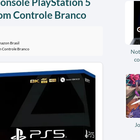
Console PlayStation 5
com Controle Branco
mazon Brasil
om Controle Branco
Not
co
J