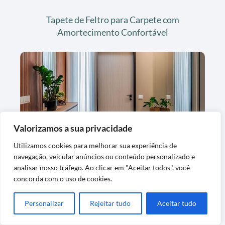
Tapete de Feltro para Carpete com
Amortecimento Confortável
Valorizamos a sua privacidade
Utilizamos cookies para melhorar sua experiência de
Tapete Azul Cobalto em Poliéster para
navegação, veicular anúncios ou conteúdo personalizado e
Sala
analisar nosso tráfego. Ao clicar em "Aceitar todos", você
concorda com o uso de cookies.
Personalizar
Rejeitar tudo
Aceitar tudo
Últimas Postagens