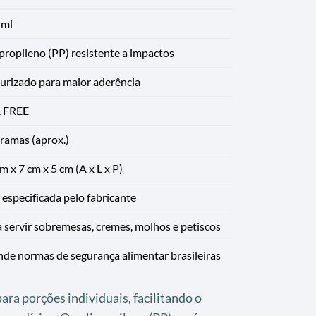
 ml
propileno (PP) resistente a impactos
urizado para maior aderência
 FREE
ramas (aprox.)
m x 7 cm x 5 cm (A x L x P)
especificada pelo fabricante
 servir sobremesas, cremes, molhos e petiscos
de normas de segurança alimentar brasileiras
ara porções individuais, facilitando o