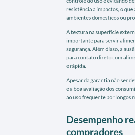
controle do uso e evitando de
resistência a impactos, o qu
ambientes domésticos ou prof
A textura na superfície exter
importante para servir alime
segurança. Além disso, a ausê
para contato direto com alim
e rápida.
Apesar da garantia não ser de
e a boa avaliação dos consumi
ao uso frequente por longos 
Desempenho real
compradores