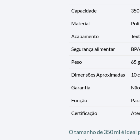
Capacidade
350
Material
Poli
Acabamento
Text
Segurança alimentar
BPA
Peso
65 g
Dimensões Aproximadas
10 c
Garantia
Não 
Função
Para
Certificação
Aten
O tamanho de 350 ml é ideal p