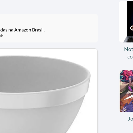
adas na Amazon Brasil.
ir
Not
co
J