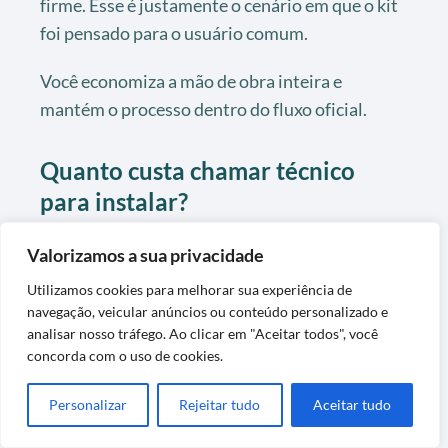
firme. Esse é justamente o cenário em que o kit
foi pensado para o usuário comum.
Você economiza a mão de obra inteira e
mantém o processo dentro do fluxo oficial.
Quanto custa chamar técnico
para instalar?
Para telhado alto, o valor citado nos guias está a
Valorizamos a sua privacidade
partir de R$ 150 a R$ 300. Em montagem
Utilizamos cookies para melhorar sua experiência de
acessível, esse custo pode ser evitado.
navegação, veicular anúncios ou conteúdo personalizado e
analisar nosso tráfego. Ao clicar em "Aceitar todos", você
Por isso vale medir o acesso antes de fechar a
concorda com o uso de cookies.
compra.
Personalizar
Rejeitar tudo
Aceitar tudo
O kit já vem completo para