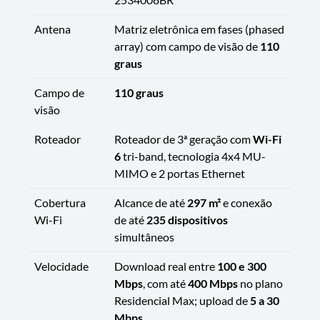
Antena
Matriz eletrônica em fases (phased
array) com campo de visão de
110
graus
Campo de
110 graus
visão
Roteador
Roteador de 3ª geração com
Wi-Fi
6
tri-band, tecnologia 4x4 MU-
MIMO e 2 portas Ethernet
Cobertura
Alcance de até
297 m²
e conexão
Wi-Fi
de até
235 dispositivos
simultâneos
Velocidade
Download real entre
100 e 300
Mbps
, com até
400 Mbps
no plano
Residencial Max; upload de
5 a 30
Mbps