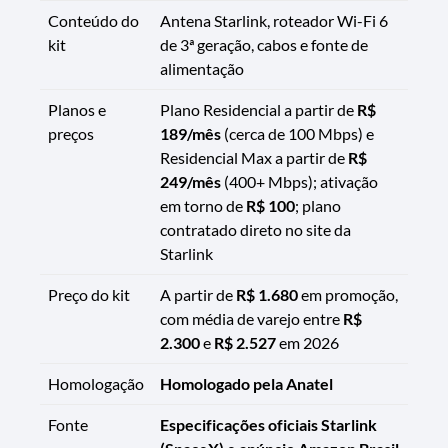
Conteúdo do
Antena Starlink, roteador Wi-Fi 6
kit
de 3ª geração, cabos e fonte de
alimentação
Planos e
Plano Residencial a partir de
R$
preços
189/mês
(cerca de 100 Mbps) e
Residencial Max a partir de
R$
249/mês
(400+ Mbps); ativação
em torno de
R$ 100
; plano
contratado direto no site da
Starlink
Preço do kit
A partir de
R$ 1.680
em promoção,
com média de varejo entre
R$
2.300
e
R$ 2.527
em 2026
Homologação
Homologado pela Anatel
Fonte
Especificações oficiais Starlink