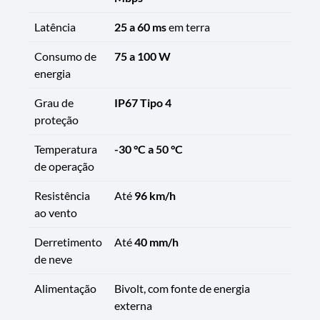
Latência
25 a 60 ms
em terra
Consumo de
75 a 100 W
energia
Grau de
IP67 Tipo 4
proteção
Temperatura
-30 °C a 50 °C
de operação
Resistência
Até
96 km/h
ao vento
Derretimento
Até
40 mm/h
de neve
Alimentação
Bivolt, com fonte de energia
externa