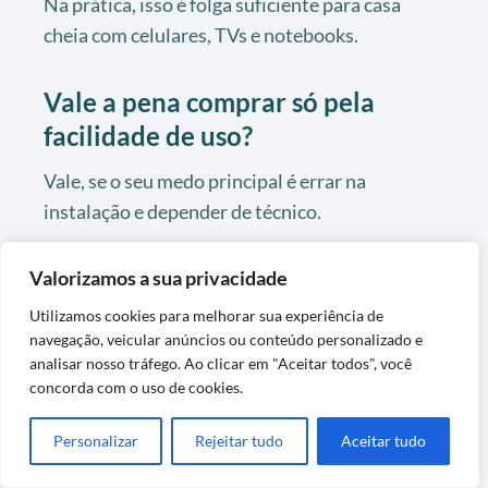
Na prática, isso é folga suficiente para casa
cheia com celulares, TVs e notebooks.
Vale a pena comprar só pela
facilidade de uso?
Vale, se o seu medo principal é errar na
instalação e depender de técnico.
Se você quer praticidade no primeiro dia, o app
Valorizamos a sua privacidade
pesa muito a favor.
Utilizamos cookies para melhorar sua experiência de
navegação, veicular anúncios ou conteúdo personalizado e
Starlink Standard V4 e
Pagina Inicial
analisar nosso tráfego. Ao clicar em "Aceitar todos", você
dificil de instalar? O
concorda com o uso de cookies.
que saber antes de
Pó de
Balde de
comprar
Personalizar
Rejeitar tudo
Aceitar tudo
Forma
Gelo em
Sem
Aço
Starlink Standard V4
Glúten