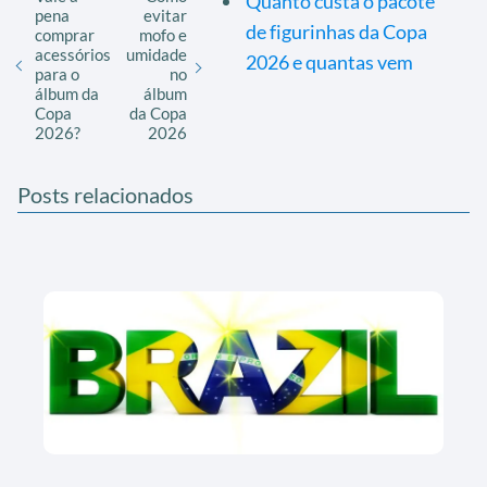
Quanto custa o pacote
pena
evitar
de figurinhas da Copa
comprar
mofo e
acessórios
umidade
2026 e quantas vem
para o
no
álbum da
álbum
Copa
da Copa
2026?
2026
Posts relacionados