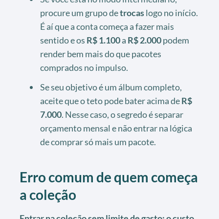
procure um grupo de
trocas
logo no início.
É aí que a conta começa a fazer mais
sentido e os
R$ 1.100
a
R$ 2.000
podem
render bem mais do que pacotes
comprados no impulso.
Se seu objetivo é um álbum completo,
aceite que o teto pode bater acima de
R$
7.000
. Nesse caso, o segredo é separar
orçamento mensal e não entrar na lógica
de comprar só mais um pacote.
Erro comum de quem começa
a coleção
Entrar na coleção sem limite de gasto; o custo