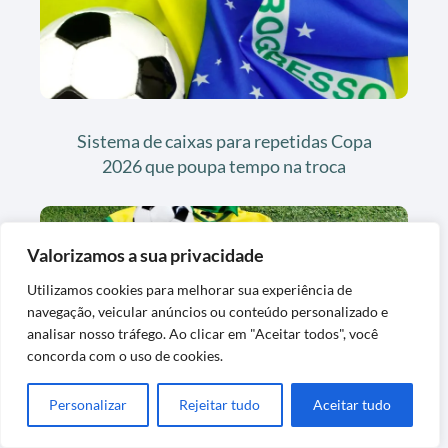
Sistema de caixas para repetidas Copa
2026 que poupa tempo na troca
Valorizamos a sua privacidade
Utilizamos cookies para melhorar sua experiência de
navegação, veicular anúncios ou conteúdo personalizado e
analisar nosso tráfego. Ao clicar em "Aceitar todos", você
concorda com o uso de cookies.
Figurinhas douradas e especiais da Copa
Personalizar
Rejeitar tudo
Aceitar tudo
2026 valem o esforço?