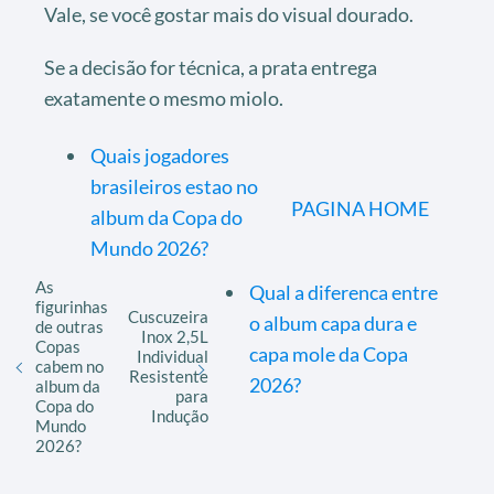
Vale, se você gostar mais do visual dourado.
Se a decisão for técnica, a prata entrega
exatamente o mesmo miolo.
Quais jogadores
brasileiros estao no
PAGINA HOME
album da Copa do
Mundo 2026?
As
Qual a diferenca entre
figurinhas
Cuscuzeira
o album capa dura e
de outras
Inox 2,5L
Copas
capa mole da Copa
Individual
cabem no
Resistente
2026?
album da
para
Copa do
Indução
Mundo
2026?