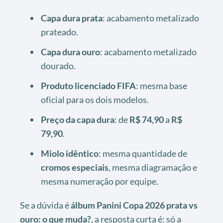
Capa dura prata
: acabamento metalizado
prateado.
Capa dura ouro
: acabamento metalizado
dourado.
Produto licenciado FIFA
: mesma base
oficial para os dois modelos.
Preço da capa dura
: de
R$ 74,90
a
R$
79,90
.
Miolo idêntico
: mesma quantidade de
cromos especiais
, mesma diagramação e
mesma numeração por equipe.
Se a dúvida é
álbum Panini Copa 2026 prata vs
ouro: o que muda?
, a resposta curta é: só a