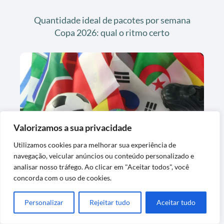
Quantidade ideal de pacotes por semana
Copa 2026: qual o ritmo certo
Valorizamos a sua privacidade
Utilizamos cookies para melhorar sua experiência de
Taxa de repetidas no álbum da Copa 2026:
navegação, veicular anúncios ou conteúdo personalizado e
o que a estatística realmente diz
analisar nosso tráfego. Ao clicar em "Aceitar todos", você
concorda com o uso de cookies.
Personalizar
Rejeitar tudo
Aceitar tudo
Últimas Postagens