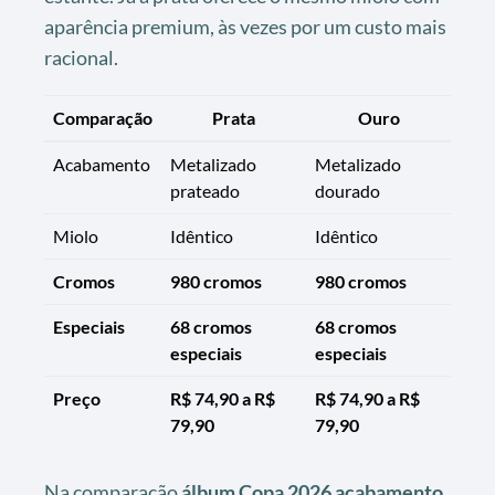
aparência premium, às vezes por um custo mais
racional.
Comparação
Prata
Ouro
Acabamento
Metalizado
Metalizado
prateado
dourado
Miolo
Idêntico
Idêntico
Cromos
980 cromos
980 cromos
Especiais
68 cromos
68 cromos
especiais
especiais
Preço
R$ 74,90 a R$
R$ 74,90 a R$
79,90
79,90
Na comparação
álbum Copa 2026 acabamento