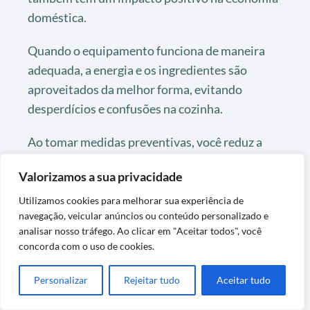
doméstica.
Quando o equipamento funciona de maneira
adequada, a energia e os ingredientes são
aproveitados da melhor forma, evitando
desperdícios e confusões na cozinha.
Ao tomar medidas preventivas, você reduz a
chance de danos que podem sair caro com
Valorizamos a sua privacidade
reparos ou, em pior cenário, a necessidade de
adquirir um novo equipamento.
Utilizamos cookies para melhorar sua experiência de
navegação, veicular anúncios ou conteúdo personalizado e
analisar nosso tráfego. Ao clicar em "Aceitar todos", você
Além disso, a prevenção de acidentes protege a
concorda com o uso de cookies.
integridade física dos usuários, algo que não
tem preço.
Personalizar
Rejeitar tudo
Aceitar tudo
Portanto, investir tempo na manutenção e no