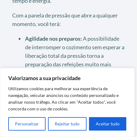
tempo e energia.
Com a panela de pressão que abre a qualquer
momento, você terá:
Agilidade nos preparos:
A possibilidade
de interromper o cozimento sem esperar a
liberação total da pressão torna a
preparação das refeições muito mais
rápida.
Valorizamos a sua privacidade
Redução de riscos:
O sistema avançado
Utilizamos cookies para melhorar sua experiência de
de segurança elimina os riscos de
navegação, veicular anúncios ou conteúdo personalizado e
acidentes, permitindo manuseio seguro
analisar nosso tráfego. Ao clicar em "Aceitar todos", você
concorda com o uso de cookies.
em qualquer situação.
Conservação dos alimentos:
A tecnologia
Personalizar
Rejeitar tudo
Aceitar tudo
ajuda a manter o sabor, aroma e os