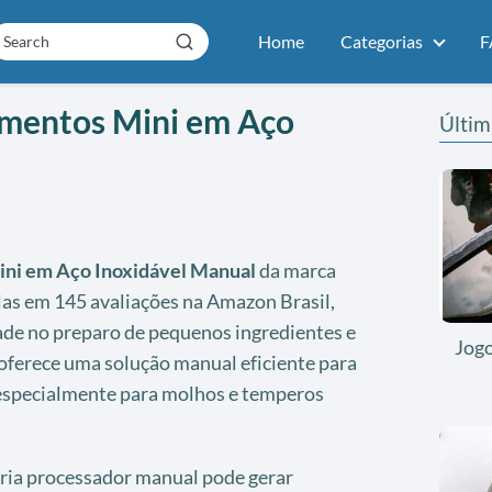
Home
Categorias
F
imentos Mini em Aço
Últim
ini em Aço Inoxidável Manual
da marca
las em 145 avaliações na Amazon Brasil,
ade no preparo de pequenos ingredientes e
Jog
 oferece uma solução manual eficiente para
, especialmente para molhos e temperos
oria processador manual pode gerar