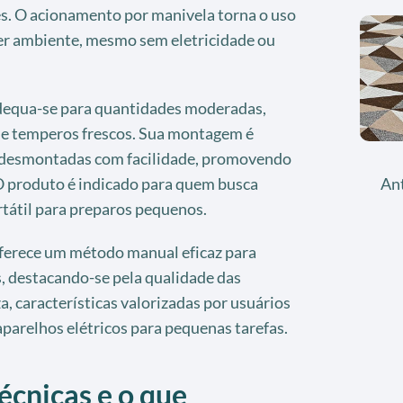
es. O acionamento por manivela torna o uso
er ambiente, mesmo sem eletricidade ou
dequa-se para quantidades moderadas,
s e temperos frescos. Sua montagem é
r desmontadas com facilidade, promovendo
An
 O produto é indicado para quem busca
rtátil para preparos pequenos.
ferece um método manual eficaz para
s, destacando-se pela qualidade das
a, características valorizadas por usuários
aparelhos elétricos para pequenas tarefas.
écnicas e o que