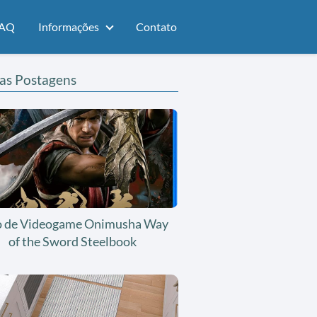
AQ
Informações
Contato
as Postagens
o de Videogame Onimusha Way
of the Sword Steelbook