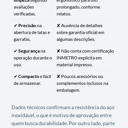
avaliações
prolongado, conforme
verificadas.
relatos.
✔
Precisão
na
✘ Ausência de detalhes
abertura de latas e
sobre garantia oficial em
garrafas.
algumas descrições.
✔
Segurança
na
✘ Não conta com certificação
operação durante o
INMETRO explícita em
uso.
material impresso.
✔
Compacto
e fácil
✘ Poucos acessórios ou
de armazenar.
complementos inclusos na
embalagem.
Dados técnicos confirmam a resistência do aço
inoxidável, o que é motivo de aprovação entre
quem busca durabilidade. Por outro lado, parte