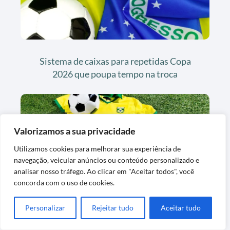
Sistema de caixas para repetidas Copa
2026 que poupa tempo na troca
Valorizamos a sua privacidade
Utilizamos cookies para melhorar sua experiência de
navegação, veicular anúncios ou conteúdo personalizado e
analisar nosso tráfego. Ao clicar em "Aceitar todos", você
concorda com o uso de cookies.
Figurinhas douradas e especiais da Copa
2026 valem o esforço?
Personalizar
Rejeitar tudo
Aceitar tudo