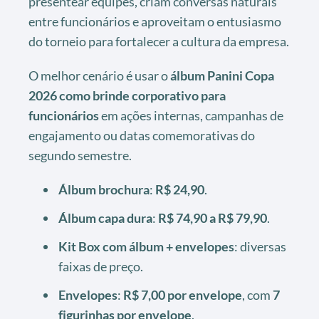
presentear equipes, criam conversas naturais
entre funcionários e aproveitam o entusiasmo
do torneio para fortalecer a cultura da empresa.
O melhor cenário é usar o
álbum Panini Copa
2026 como brinde corporativo para
funcionários
em ações internas, campanhas de
engajamento ou datas comemorativas do
segundo semestre.
Álbum brochura
:
R$ 24,90
.
Álbum capa dura
:
R$ 74,90 a R$ 79,90
.
Kit Box com álbum + envelopes
: diversas
faixas de preço.
Envelopes
:
R$ 7,00 por envelope
, com
7
figurinhas por envelope
.