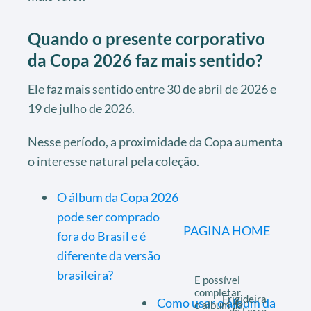
Quando o presente corporativo
da Copa 2026 faz mais sentido?
Ele faz mais sentido entre 30 de abril de 2026 e
19 de julho de 2026.
Nesse período, a proximidade da Copa aumenta
o interesse natural pela coleção.
O álbum da Copa 2026
pode ser comprado
PAGINA HOME
fora do Brasil e é
diferente da versão
brasileira?
E possível
completar
Frigideira
Como usar o álbum da
o album da
de Ferro