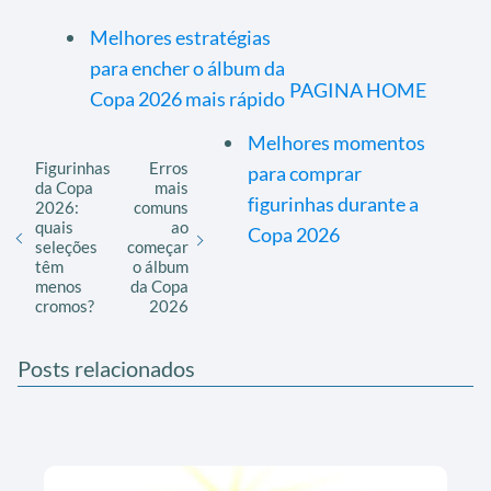
Melhores estratégias
para encher o álbum da
PAGINA HOME
Copa 2026 mais rápido
Melhores momentos
Figurinhas
Erros
para comprar
da Copa
mais
figurinhas durante a
2026:
comuns
quais
ao
Copa 2026
seleções
começar
têm
o álbum
menos
da Copa
cromos?
2026
Posts relacionados