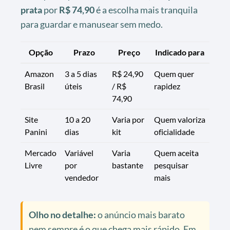
prata
por
R$ 74,90
é a escolha mais tranquila
para guardar e manusear sem medo.
Opção
Prazo
Preço
Indicado para
Amazon
3 a 5 dias
R$ 24,90
Quem quer
Brasil
úteis
/ R$
rapidez
74,90
Site
10 a 20
Varia por
Quem valoriza
Panini
dias
kit
oficialidade
Mercado
Variável
Varia
Quem aceita
Livre
por
bastante
pesquisar
vendedor
mais
Olho no detalhe:
o anúncio mais barato
nem sempre é o que chega mais rápido. Em