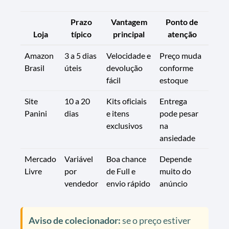
Prazo
Vantagem
Ponto de
Loja
típico
principal
atenção
Amazon
3 a 5 dias
Velocidade e
Preço muda
Brasil
úteis
devolução
conforme
fácil
estoque
Site
10 a 20
Kits oficiais
Entrega
Panini
dias
e itens
pode pesar
exclusivos
na
ansiedade
Mercado
Variável
Boa chance
Depende
Livre
por
de Full e
muito do
vendedor
envio rápido
anúncio
Aviso de colecionador:
se o preço estiver