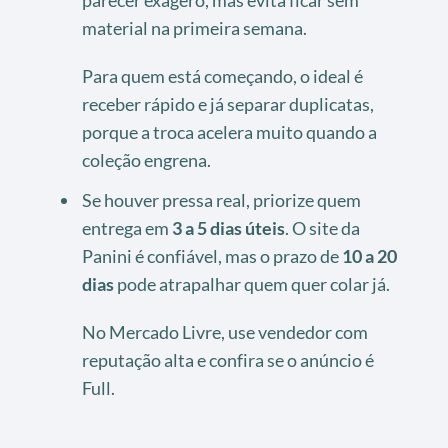
parecer exagero, mas evita ficar sem
material na primeira semana.
Para quem está começando, o ideal é
receber rápido e já separar duplicatas,
porque a troca acelera muito quando a
coleção engrena.
Se houver pressa real, priorize quem
entrega em
3 a 5 dias úteis
. O site da
Panini é confiável, mas o prazo de
10 a 20
dias
pode atrapalhar quem quer colar já.
No Mercado Livre, use vendedor com
reputação alta e confira se o anúncio é
Full.