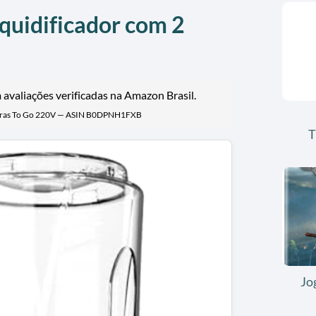
iquidificador com 2
avaliações verificadas na Amazon Brasil.
arras To Go 220V — ASIN B0DPNH1FXB
T
Jo