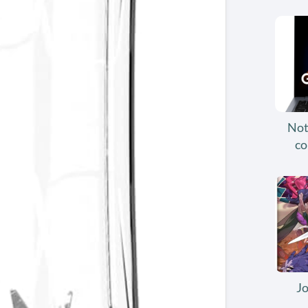
Not
co
J