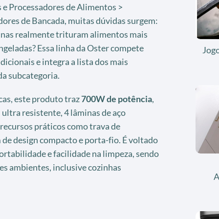
s e Processadores de Alimentos >
adores de Bancada, muitas dúvidas surgem:
minas realmente trituram alimentos mais
ongeladas? Essa linha da Oster compete
Jog
cionais e integra a lista dos mais
da subcategoria.
cas, este produto traz
700W de potência
,
ultra resistente, 4 lâminas de aço
 recursos práticos como trava de
de design compacto e porta-fio. É voltado
ortabilidade e facilidade na limpeza, sendo
es ambientes, inclusive cozinhas
A