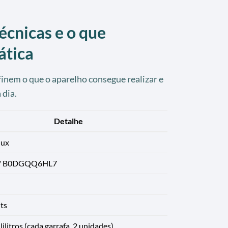
écnicas e o que
ática
finem o que o aparelho consegue realizar e
 dia.
Detalhe
lux
 / B0DGQQ6HL7
ts
ilitros (cada garrafa, 2 unidades)