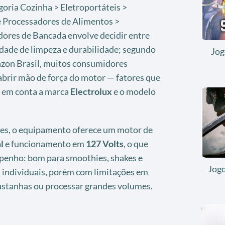
goria Cozinha > Eletroportáteis >
 e Processadores de Alimentos >
adores de Bancada envolve decidir entre
lidade de limpeza e durabilidade; segundo
Jog
azon Brasil, muitos consumidores
abrir mão de força do motor — fatores que
 em conta a marca
Electrolux
e o modelo
ões, o equipamento oferece um motor de
l
e funcionamento em
127 Volts
, o que
penho: bom para smoothies, shakes e
Jog
 individuais, porém com limitações em
astanhas ou processar grandes volumes.