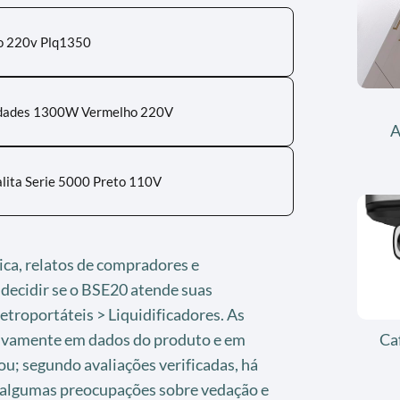
bo 220v Plq1350
cidades 1300W Vermelho 220V
A
Walita Serie 5000 Preto 110V
nica, relatos de compradores e
decidir se o BSE20 atende suas
troportáteis > Liquidificadores. As
Ca
sivamente em dados do produto e em
; segundo avaliações verificadas, há
 algumas preocupações sobre vedação e