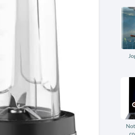
Jo
Not
co