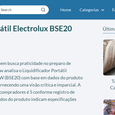
Home
Categorias
F
tátil Electrolux BSE20
Últim
em busca praticidade no preparo de
w analisa o Liquidificador Portátil
0W (BSE20) com base em dados do produto
T
ornecendo uma visão crítica e imparcial. A
Ca
 compradores é 5 conforme registro de
dados do produto indicam especificações