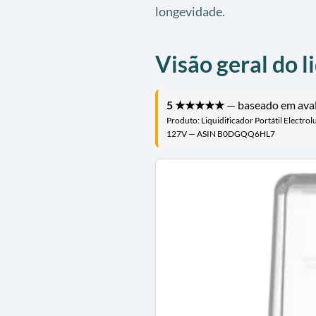
longevidade.
Visão geral do l
5 ★★★★★
— baseado em avali
Produto: Liquidificador Portátil Electr
127V — ASIN B0DGQQ6HL7