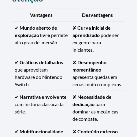
Vantagens
Desvantagens
✔
Mundo aberto de
✘
Curva inicial de
exploração livre
permite
aprendizado
pode ser
alto grau de imersão.
exigente para
iniciantes.
✔
Gráficos detalhados
✘
Desempenho
que aproveitam
momentâneo
hardware do Nintendo
apresenta quedas em
Switch.
cenas muito complexas.
✔
Narrativa envolvente
✘
Necessidade de
com história clássica da
dedicação
para
série.
dominar as mecânicas
de combate.
✔
Multifuncionalidade
✘
Conteúdo extenso