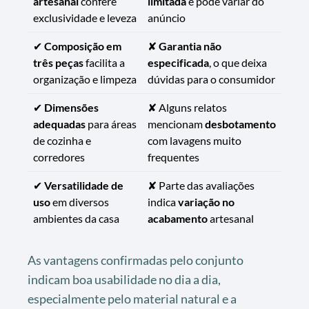
artesanal
confere
limitada
e pode variar do
exclusividade e leveza
anúncio
✔
Composição em
✘
Garantia não
três peças
facilita a
especificada
, o que deixa
organização e limpeza
dúvidas para o consumidor
✔
Dimensões
✘ Alguns relatos
adequadas
para áreas
mencionam
desbotamento
de cozinha e
com lavagens muito
corredores
frequentes
✔
Versatilidade de
✘ Parte das avaliações
uso
em diversos
indica
variação no
ambientes da casa
acabamento
artesanal
As vantagens confirmadas pelo conjunto
indicam boa usabilidade no dia a dia,
especialmente pelo material natural e a