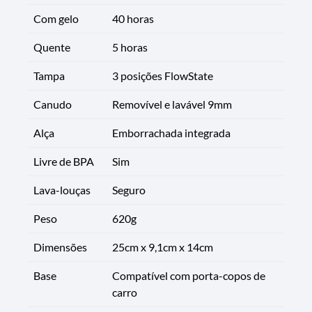
Com gelo
40 horas
Quente
5 horas
Tampa
3 posições FlowState
Canudo
Removível e lavável 9mm
Alça
Emborrachada integrada
Livre de BPA
Sim
Lava-louças
Seguro
Peso
620g
Dimensões
25cm x 9,1cm x 14cm
Base
Compatível com porta-copos de
carro