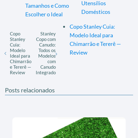
Utensílios
Tamanhos e Como
Domésticos
Escolher o Ideal
Copo Stanley Cuia:
Copo
Stanley
Modelo Ideal para
Stanley
Copo com
Chimarrão e Tererê —
Cuia:
Canudo:
Modelo
Todos os
Review
Ideal para
Modelos
Chimarrão
com
e Tererê —
Canudo
Review
Integrado
Posts relacionados