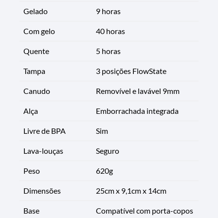
Gelado
9 horas
Com gelo
40 horas
Quente
5 horas
Tampa
3 posições FlowState
Canudo
Removível e lavável 9mm
Alça
Emborrachada integrada
Livre de BPA
Sim
Lava-louças
Seguro
Peso
620g
Dimensões
25cm x 9,1cm x 14cm
Base
Compatível com porta-copos