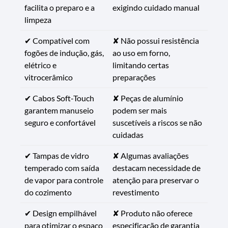
facilita o preparo e a
exigindo cuidado manual
limpeza
✔ Compatível com
✘ Não possui resistência
fogões de indução, gás,
ao uso em forno,
elétrico e
limitando certas
vitrocerâmico
preparações
✔ Cabos Soft-Touch
✘ Peças de alumínio
garantem manuseio
podem ser mais
seguro e confortável
suscetíveis a riscos se não
cuidadas
✔ Tampas de vidro
✘ Algumas avaliações
temperado com saída
destacam necessidade de
de vapor para controle
atenção para preservar o
do cozimento
revestimento
✔ Design empilhável
✘ Produto não oferece
para otimizar o espaço
especificação de garantia