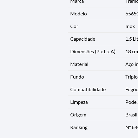
Marca
Tramo
Modelo
6565
Cor
Inox
Capacidade
1,5 Li
Dimensões (P x L x A)
18 cm
Material
Aço i
Fundo
Triplo
Compatibilidade
Fogões
Limpeza
Pode 
Origem
Brasil
Ranking
Nº 84