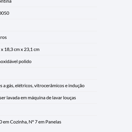
ntina
0050
tros
 x 18,3 cm x 23,1 cm
noxidável polido
 a gás, elétricos, vitrocerâmicos e indução
ser lavada em máquina de lavar louças
0 em Cozinha, Nº 7 em Panelas