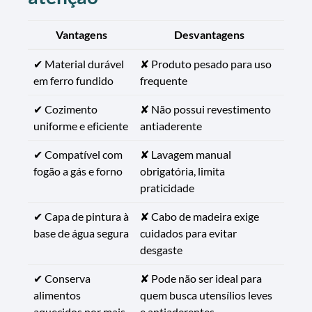
Vantagens
Desvantagens
✔ Material durável
✘ Produto pesado para uso
em ferro fundido
frequente
✔ Cozimento
✘ Não possui revestimento
uniforme e eficiente
antiaderente
✔ Compatível com
✘ Lavagem manual
fogão a gás e forno
obrigatória, limita
praticidade
✔ Capa de pintura à
✘ Cabo de madeira exige
base de água segura
cuidados para evitar
desgaste
✔ Conserva
✘ Pode não ser ideal para
alimentos
quem busca utensílios leves
aquecidos por mais
e antiaderentes