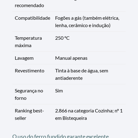
recomendado
Compatibilidade
Fogões a gás (também elétrica,
lenha, cerâmico e indução)
Temperatura
250 °C
máxima
Lavagem
Manual apenas
Revestimento
Tinta à base de água, sem
antiaderente
Segurança no
Sim
forno
Ranking best-
2.866 na categoria Cozinha; nº 1
seller
em Bistequeira
O uso do ferro fundido garante excelente