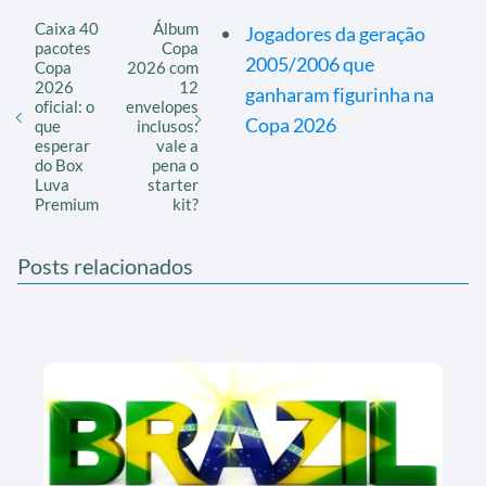
Caixa 40
Álbum
Jogadores da geração
pacotes
Copa
2005/2006 que
Copa
2026 com
2026
12
ganharam figurinha na
oficial: o
envelopes
Copa 2026
que
inclusos:
esperar
vale a
do Box
pena o
Luva
starter
Premium
kit?
Posts relacionados