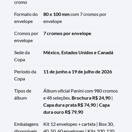
cromo
Formato do
80 x 100 mm
com 7 cromos por
envelope
envelope
Cromos por
7 cromos por envelope
envelope
Sede da
México, Estados Unidos e Canadá
Copa
Período da
11 de junho a 19 de julho de 2026
Copa
Tipos de
Álbum oficial Panini com 980 cromos
álbum
e 48 seleções.
Brochura R$ 24,90
|
Capa dura prata R$ 74,90
|
Capa
dura ouro R$ 79,90
Embalagens
Kit 12 envelopes + cartela | Box 30,
disponíveis
40, 50, 60 envelopes | Kits 100, 120,