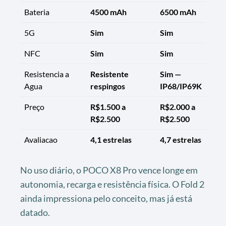
Bateria
4500 mAh
6500 mAh
5G
Sim
Sim
NFC
Sim
Sim
Resistencia a
Resistente
Sim —
Agua
respingos
IP68/IP69K
Preço
R$1.500 a
R$2.000 a
R$2.500
R$2.500
Avaliacao
4,1 estrelas
4,7 estrelas
No uso diário, o POCO X8 Pro vence longe em
autonomia, recarga e resistência física. O Fold 2
ainda impressiona pelo conceito, mas já está
datado.