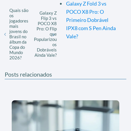
Galaxy Z Fold 3 vs
Quais são
POCO X8 Pro: O
Galaxy Z
os
Flip 3 vs
Primeiro Dobrável
jogadores
POCO X8
mais
IPX8 com S Pen Ainda
Pro: O Flip
jovens do
que
Vale?
Brasil no
Popularizou
álbum da
os
Copa do
Dobráveis
Mundo
Ainda Vale?
2026?
Posts relacionados