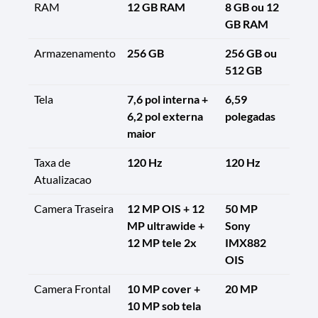
RAM
12 GB RAM
8 GB ou 12
GB RAM
Armazenamento
256 GB
256 GB ou
512 GB
Tela
7,6 pol interna +
6,59
6,2 pol externa
polegadas
maior
Taxa de
120 Hz
120 Hz
Atualizacao
Camera Traseira
12 MP OIS + 12
50 MP
MP ultrawide +
Sony
12 MP tele 2x
IMX882
OIS
Camera Frontal
10 MP cover +
20 MP
10 MP sob tela