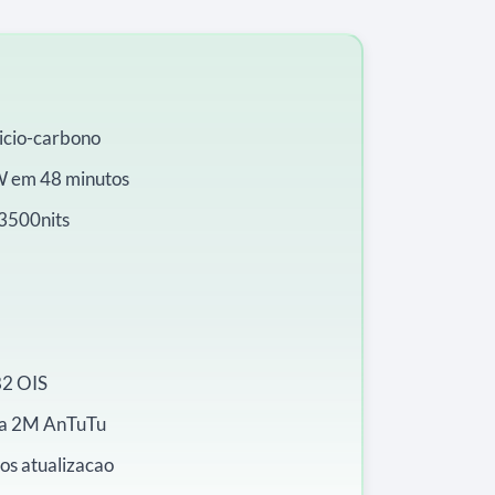
icio-carbono
 em 48 minutos
3500nits
2 OIS
ra 2M AnTuTu
os atualizacao