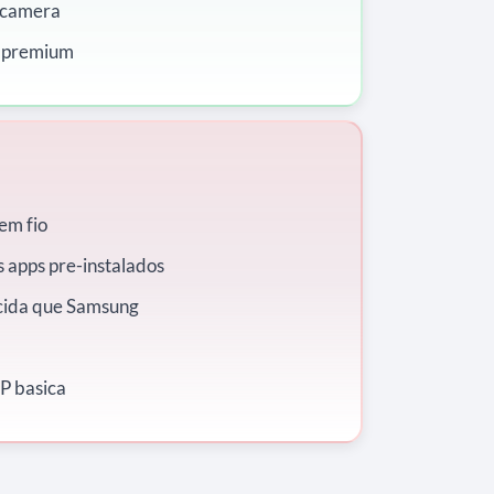
 camera
o premium
em fio
apps pre-instalados
ida que Samsung
P basica