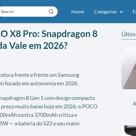
Home
Categorias
F
O X8 Pro: Snapdragon 8
Últim
da Vale em 2026?
oloca frente a frente um Samsung
mi focado em autonomia em 2026.
Snapdragon 8 Gen 1 com design compacto
A
r preco muito baixo hoje em 2026; o POCO
500mAh contra 3700mAh critica e
W — a bateria do S22 e seu maior