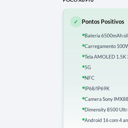
Pontos Positivos
✓
Bateria 6500mAh sil
Carregamento 100W
Tela AMOLED 1.5K 
5G
NFC
IP68/IP69K
Camera Sony IMX88
Dimensity 8500 Ult
Android 16 com 4 an