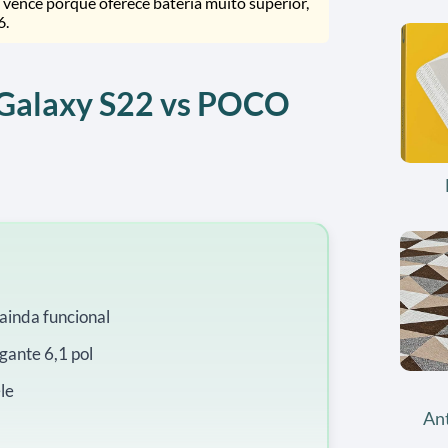
ence porque oferece bateria muito superior,
6.
: Galaxy S22 vs POCO
ainda funcional
gante 6,1 pol
le
An