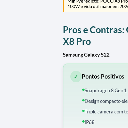
Mini-veredicto:
POCO X8 Pro v
100W e vida útil maior em 202
Pros e Contras
X8 Pro
Samsung Galaxy S22
Pontos Positivos
✓
Snapdragon 8 Gen 1 
Design compacto ele
Triple camera com te
IP68