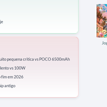
je
Jo
ito pequena critica vs POCO 6500mAh
lento vs 100W
o fim em 2026
p antigo