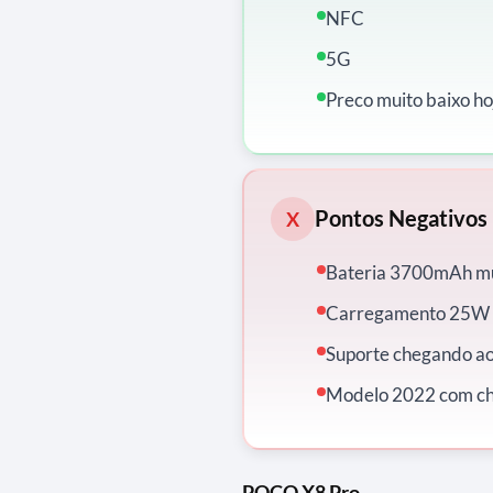
NFC
5G
Preco muito baixo ho
Pontos Negativos
X
Bateria 3700mAh mu
Carregamento 25W 
Suporte chegando a
Modelo 2022 com chi
POCO X8 Pro