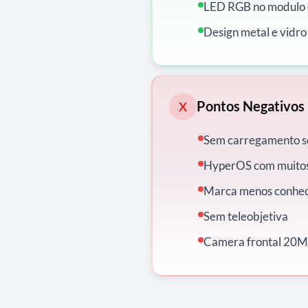
LED RGB no modulo
Design metal e vidr
Pontos Negativos
X
Sem carregamento s
HyperOS com muitos 
Marca menos conhec
Sem teleobjetiva
Camera frontal 20M