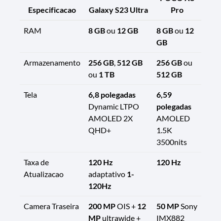
Especificacao
Galaxy S23 Ultra
Pro
RAM
8 GB
ou
12 GB
8 GB
ou
12
GB
Armazenamento
256 GB
,
512 GB
256 GB
ou
ou
1 TB
512 GB
Tela
6,8 polegadas
6,59
Dynamic LTPO
polegadas
AMOLED 2X
AMOLED
QHD+
1.5K
3500nits
Taxa de
120 Hz
120 Hz
Atualizacao
adaptativo
1-
120Hz
Camera Traseira
200 MP
OIS +
12
50 MP
Sony
MP
ultrawide +
IMX882