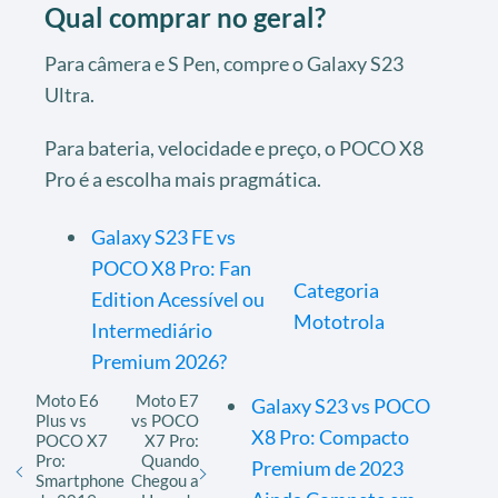
Qual comprar no geral?
Para câmera e S Pen, compre o Galaxy S23
Ultra.
Para bateria, velocidade e preço, o POCO X8
Pro é a escolha mais pragmática.
Galaxy S23 FE vs
POCO X8 Pro: Fan
Categoria
Edition Acessível ou
Mototrola
Intermediário
Premium 2026?
Moto E6
Moto E7
Galaxy S23 vs POCO
Plus vs
vs POCO
X8 Pro: Compacto
POCO X7
X7 Pro:
Pro:
Quando
Premium de 2023
Smartphone
Chegou a